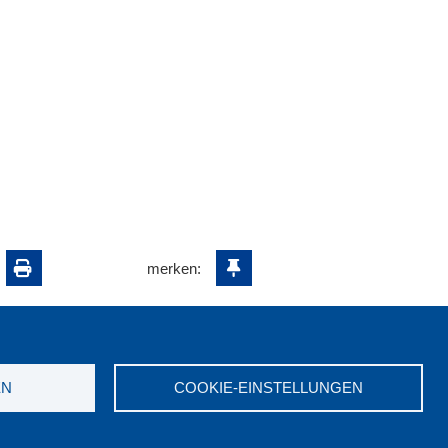
merken:
EN
COOKIE-EINSTELLUNGEN
ungswerk NRW e.V. © 2026