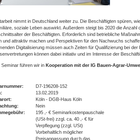
tarbeit nimmt in Deutschland weiter zu. Die Beschäftigten spüren, wi
iliäre, soziale Leben auswirkt. Außerdem steigt bis 2020 die Anzahl 
hnittsalter der Beschäftigten. Erforderlich sind betriebliche Maßnah
h und attraktiv machen und Perspektiven für den Nachwuchs schaffe
enden Digitalisierung müssen auch Zeiten für Qualifizierung bei de
ssenvertretungen können dabei initiativ und im Interesse der Beschäf
 Seminar führen wir in
Kooperation mit der IG Bauen-Agrar-Umwe
arnummer
D7-196208-152
n
13.02.2019
arort
Köln - DGB-Haus Köln
achtung
Nein
ahmegebühr
195 ,- € Seminarkostenpauschale
(USt-frei) zzgl. ca. 40 ,- € für
Verpflegung (zzgl. USt)
Vorbehaltlich möglicher
Preisanpassung durch das