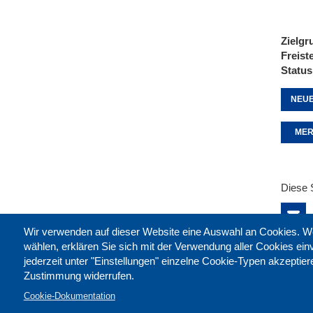
Zielgr
Freist
Status
NEUE
MER
Diese 
Wir verwenden auf dieser Website eine Auswahl an Cookies
wählen, erklären Sie sich mit der Verwendung aller Cookies ei
jederzeit unter "Einstellungen" einzelne Cookie-Typen akzeptie
Zustimmung widerrufen.
Cookie-Dokumentation
Kontak