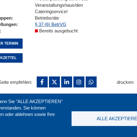
Veranstaltungshaus/den
Cateringservice!
uppen
Betriebsräte
ellungen
§ 37 (6) BetrVG
Bereits ausgebucht
R TERMIN
KZETTEL
Seite empfehlen:
drucken:
. Wenn Sie "ALLE AKZEPTIEREN"
nverstanden. Sie können
ren oder ablehnen sowie Ihre
ALLE AKZEPTIER
t
|
Downloads
|
Newsletter
|
Jobs
|
FAQ
DGB-Bild