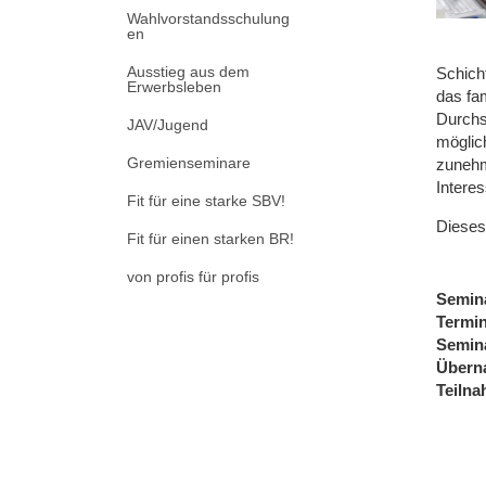
Wahlvorstandsschulung
en
Ausstieg aus dem
Schich
Erwerbsleben
das fam
Durchsc
JAV/Jugend
möglic
Gremienseminare
zunehm
Intere
Fit für eine starke SBV!
Dieses
Fit für einen starken BR!
von profis für profis
Semin
Termi
Semin
Übern
Teiln