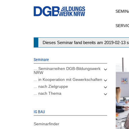
Direkt
SEMIN
zum
Inhalt
SERVI
Statusmeldung
Dieses Seminar fand bereits am 2019-02-13 s
Seminare
... Seminarreihen DGB-Bildungswerk
NRW
... in Kooperation mit Gewerkschaften
... nach Zielgruppe
... nach Thema
IG BAU
Seminarfinder