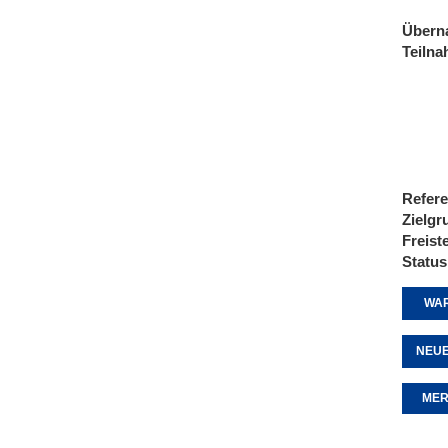
Übern
Teiln
Refere
Zielgr
Freist
Status
WAR
NEUE
MER