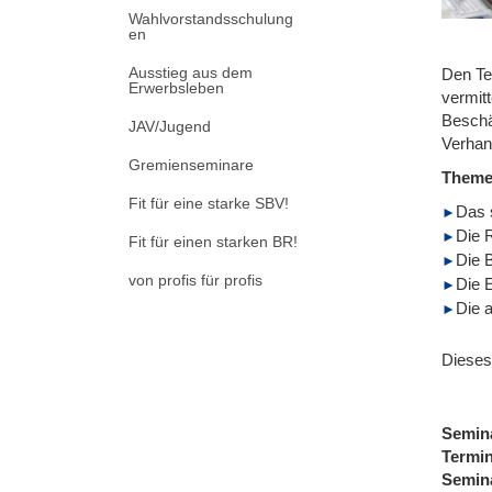
Wahlvorstandsschulung
en
Ausstieg aus dem
Den Te
Erwerbsleben
vermitt
Beschä
JAV/Jugend
Verhan
Gremienseminare
Them
Fit für eine starke SBV!
Das 
Die R
Fit für einen starken BR!
Die B
von profis für profis
Die 
Die a
Dieses
Semin
Termi
Semin