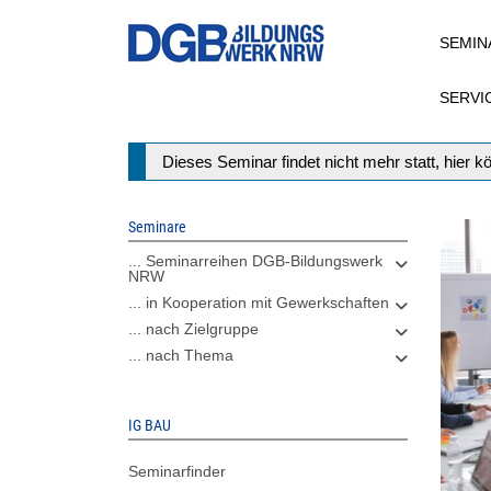
Direkt
SEMIN
zum
Inhalt
SERVI
Statusmeldung
Dieses Seminar findet nicht mehr statt, hier 
Seminare
... Seminarreihen DGB-Bildungswerk
NRW
... in Kooperation mit Gewerkschaften
... nach Zielgruppe
... nach Thema
IG BAU
Seminarfinder