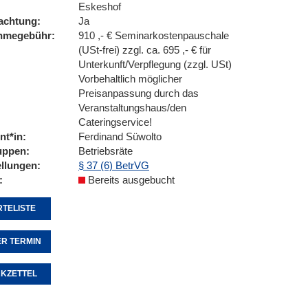
Eskeshof
achtung
Ja
ahmegebühr
910 ,- € Seminarkostenpauschale
(USt-frei) zzgl. ca. 695 ,- € für
Unterkunft/Verpflegung (zzgl. USt)
Vorbehaltlich möglicher
Preisanpassung durch das
Veranstaltungshaus/den
Cateringservice!
nt*in
Ferdinand Süwolto
uppen
Betriebsräte
ellungen
§ 37 (6) BetrVG
Bereits ausgebucht
TELISTE
R TERMIN
KZETTEL