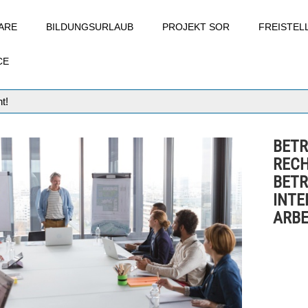
ARE
BILDUNGSURLAUB
PROJEKT SOR
FREISTE
CE
t!
BETR
RECH
BETR
INTE
ARBE