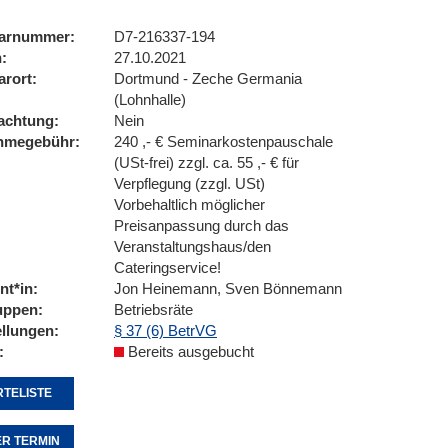
arnummer
D7-216337-194
n
27.10.2021
arort
Dortmund - Zeche Germania
(Lohnhalle)
achtung
Nein
ahmegebühr
240 ,- € Seminarkostenpauschale
(USt-frei) zzgl. ca. 55 ,- € für
Verpflegung (zzgl. USt)
Vorbehaltlich möglicher
Preisanpassung durch das
Veranstaltungshaus/den
Cateringservice!
nt*in
Jon Heinemann, Sven Bönnemann
uppen
Betriebsräte
ellungen
§ 37 (6) BetrVG
Bereits ausgebucht
TELISTE
R TERMIN