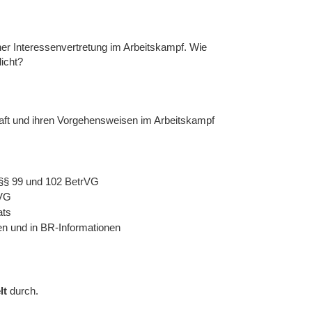
cher Interessenvertretung im Arbeitskampf. Wie
licht?
haft und ihren Vorgehensweisen im Arbeitskampf
 §§ 99 und 102 BetrVG
rVG
ats
en und in BR-Informationen
lt
durch.