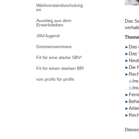
Wahlvorstandsschulung
en
Ausstieg aus dem
Das Se
Erwerbsleben
verhalt
JAV/Jugend
Them
Gremienseminare
Das 
Das 
Fit für eine starke SBV!
Neutr
Die 
Fit für einen starken BR!
Rech
von profis für profis
In
Ins
Fern
Beha
Arbe
Rech
Dieses