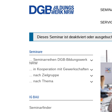
Direkt
SEMIN
zum
Inhalt
SERVI
Statusmeldung
Dieses Seminar ist deaktiviert oder ausgebuch
Seminare
... Seminarreihen DGB-Bildungswerk
NRW
... in Kooperation mit Gewerkschaften
... nach Zielgruppe
... nach Thema
IG BAU
Seminarfinder