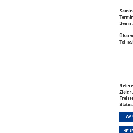
Semin
Termi
Semin
Übern
Teiln
Refere
Zielgr
Freist
Status
WAR
NEUE