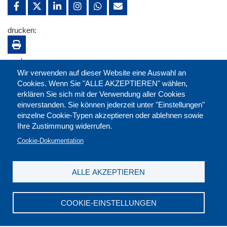
drucken:
merken:
Wir verwenden auf dieser Website eine Auswahl an
Cookies. Wenn Sie "ALLE AKZEPTIEREN" wählen,
erklären Sie sich mit der Verwendung aller Cookies
einverstanden. Sie können jederzeit unter "Einstellungen"
einzelne Cookie-Typen akzeptieren oder ablehnen sowie
Ihre Zustimmung widerrufen.
Cookie-Dokumentation
ALLE AKZEPTIEREN
Kontakt
|
Downloads
|
Newsletter
|
Jobs
|
FAQ
Impressum
|
Datenschutz
|
AGB
|
Widerruf
COOKIE-EINSTELLUNGEN
DGB-Bildungswerk NRW e.V. © 2026
T. 0211 17523-0
|
E-Mail