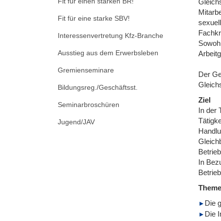
Fit für einen starken BR!
Gleichs
Mitarbe
Fit für eine starke SBV!
sexuel
Fachkr
Interessenvertretung Kfz-Branche
Sowohl
Ausstieg aus dem Erwerbsleben
Arbeit
Gremienseminare
Der Ge
Gleich
Bildungsreg./Geschäftsst.
Ziel
Seminarbroschüren
In der
Tätigk
Jugend/JAV
Handlu
Gleich
Betrie
In Bez
Betrieb
Them
Die 
Die 