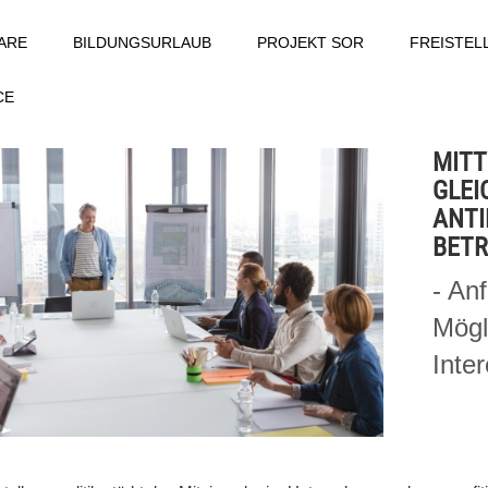
ARE
BILDUNGSURLAUB
PROJEKT SOR
FREISTE
CE
MITT
GLEI
ANTI
BETR
- An
Mögli
Inte