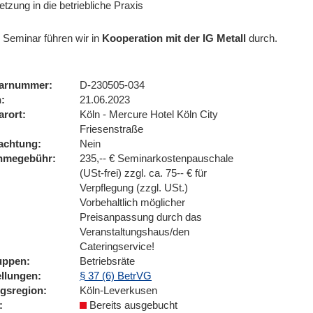
tzung in die betriebliche Praxis
 Seminar führen wir
in
Kooperation mit der IG Metall
durch.
arnummer
D-230505-034
n
21.06.2023
arort
Köln - Mercure Hotel Köln City
Friesenstraße
achtung
Nein
ahmegebühr
235,-- € Seminarkostenpauschale
(USt-frei) zzgl. ca. 75-- € für
Verpflegung (zzgl. USt.)
Vorbehaltlich möglicher
Preisanpassung durch das
Veranstaltungshaus/den
Cateringservice!
uppen
Betriebsräte
ellungen
§ 37 (6) BetrVG
ngsregion
Köln-Leverkusen
Bereits ausgebucht