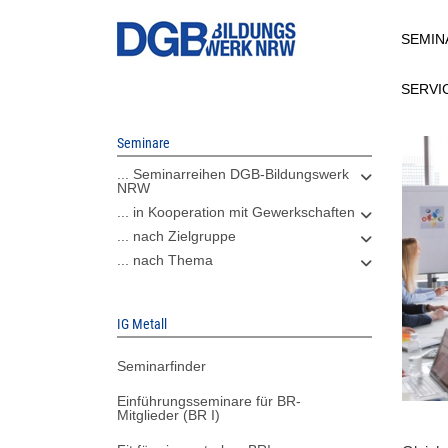
Direkt
SEMIN
zum
Inhalt
SERVI
Seminare
... Seminarreihen DGB-Bildungswerk
NRW
... in Kooperation mit Gewerkschaften
... nach Zielgruppe
... nach Thema
IG Metall
Seminarfinder
Einführungsseminare für BR-
Mitglieder (BR I)