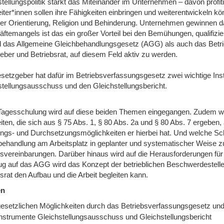
tellungspolitik stärkt das Miteinander im Unternehmen – davon profit
iter*innen sollen ihre Fähigkeiten einbringen und weiterentwickeln k
ler Orientierung, Religion und Behinderung. Unternehmen gewinnen dad
äftemangels ist das ein großer Vorteil bei den Bemühungen, qualifizi
 das Allgemeine Gleichbehandlungsgesetz (AGG) als auch das Betri
geber und Betriebsrat, auf diesem Feld aktiv zu werden.
setzgeber hat dafür im Betriebsverfassungsgesetz zwei wichtige Ins
stellungsausschuss und den Gleichstellungsbericht.
 Tagesschulung wird auf diese beiden Themen eingegangen. Zudem wird
eiten, die sich aus § 75 Abs. 1, § 80 Abs. 2a und § 80 Abs. 7 ergebe
ngs- und Durchsetzungsmöglichkeiten er hierbei hat. Und welche Schr
behandlung am Arbeitsplatz in geplanter und systematischer Weise zu 
bsvereinbarungen. Darüber hinaus wird auf die Herausforderungen für 
ug auf das AGG wird das Konzept der betrieblichen Beschwerdestelle v
srat den Aufbau und die Arbeit begleiten kann.
en
gesetzlichen Möglichkeiten durch das Betriebsverfassungsgesetz un
Instrumente Gleichstellungsausschuss und Gleichstellungsbericht