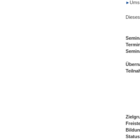
Umse
Dieses
Semin
Termi
Semin
Übern
Teiln
Zielgr
Freist
Bildu
Status