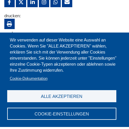
drucken:
merken:
Wir verwenden auf dieser Website eine Auswahl an
Cookies. Wenn Sie "ALLE AKZEPTIEREN" wählen,
erklären Sie sich mit der Verwendung aller Cookies
einverstanden. Sie können jederzeit unter "Einstellungen"
einzelne Cookie-Typen akzeptieren oder ablehnen sowie
Ihre Zustimmung widerrufen.
Cookie-Dokumentation
ALLE AKZEPTIEREN
Kontakt
|
Downloads
|
Newsletter
|
Jobs
|
FAQ
Impressum
|
Datenschutz
|
AGB
|
Widerruf
COOKIE-EINSTELLUNGEN
DGB-Bildungswerk NRW e.V. © 2026
T. 0211 17523-0
|
E-Mail