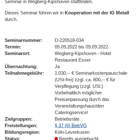
Seminar in Wegberg-Kipshoven stattfinden.
Dieses Seminar führen wir
in
Kooperation mit der IG Metall
durch.
Seminarnummer
D-220518-034
Termin
05.09.2022 bis 09.09.2022
Seminarort
Wegberg-Kipshoven - Hotel
Restaurant Esser
Übernachtung
Ja
Teilnahmegebühr
1.030,-- € Seminarkostenpauschale
(USt-frei) zzgl. ca. 800,-- € für
Verpflegung (zzgl. USt.)
Vorbehaltlich möglicher
Preisanpassung durch das
Veranstaltungshaus/den
Cateringservice!
Zielgruppen
Betriebsräte
Freistellungen
§ 37 (6) BetrVG
Bildungsregion
Köln-Leverkusen
Status
Bereits ausgebucht