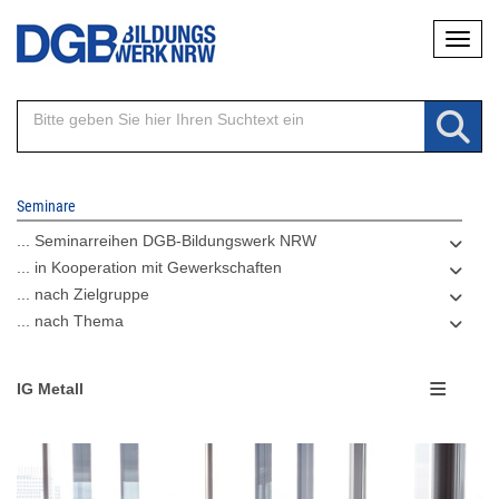
Direkt
Naviga
zum
Inhalt
Seminare
... Seminarreihen DGB-Bildungswerk NRW
... in Kooperation mit Gewerkschaften
... nach Zielgruppe
... nach Thema
IG Metall