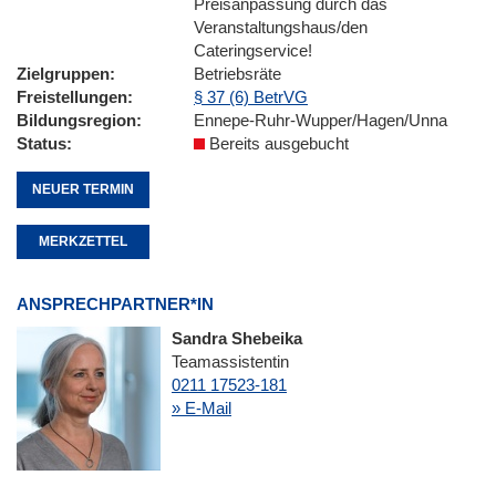
Preisanpassung durch das
Veranstaltungshaus/den
Cateringservice!
Zielgruppen
Betriebsräte
Freistellungen
§ 37 (6) BetrVG
Bildungsregion
Ennepe-Ruhr-Wupper/Hagen/Unna
Status
Bereits ausgebucht
NEUER TERMIN
MERKZETTEL
ANSPRECHPARTNER*IN
Sandra Shebeika
Teamassistentin
0211 17523-181
» E-Mail