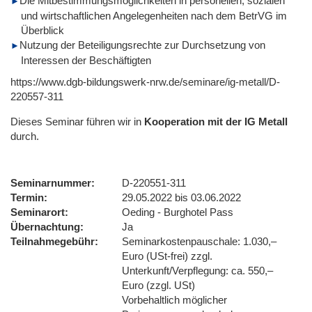
Die Mitbestimmungsmöglichkeiten in personellen, sozialen
und wirtschaftlichen Angelegenheiten nach dem BetrVG im
Überblick
Nutzung der Beteiligungsrechte zur Durchsetzung von
Interessen der Beschäftigten
https://www.dgb-bildungswerk-nrw.de/seminare/ig-metall/D-
220557-311
Dieses Seminar führen wir
in
Kooperation mit der IG Metall
durch.
Seminarnummer
D-220551-311
Termin
29.05.2022 bis 03.06.2022
Seminarort
Oeding - Burghotel Pass
Übernachtung
Ja
Teilnahmegebühr
Seminarkostenpauschale: 1.030,–
Euro (USt-frei) zzgl.
Unterkunft/Verpflegung: ca. 550,–
Euro (zzgl. USt)
Vorbehaltlich möglicher