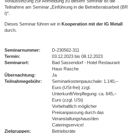
Voraussetzung zur Anmeldung zu diesem Seminar ist die
Teilnahme am Seminar „Einführung in die Betriebsratsarbeit (BR
I)“.
Dieses Seminar führen wir
in
Kooperation mit der IG Metall
durch.
Seminarnummer
D-230562-311
Termin
03.12.2023 bis 08.12.2023
Seminarort
Bad Sassendorf - Hotel Restaurant
Haus Rasche
Übernachtung
Ja
Teilnahmegebühr
Seminarkostenpauschale: 1.140,–
Euro (USt-frei) zzgl.
Unterkunft/Verpflegung: ca. 645,–
Euro (zzgl. USt)
Vorbehaltlich möglicher
Preisanpassung durch das
Veranstaltungshaus/den
Cateringservice!
Zielgruppen
Betriebsräte