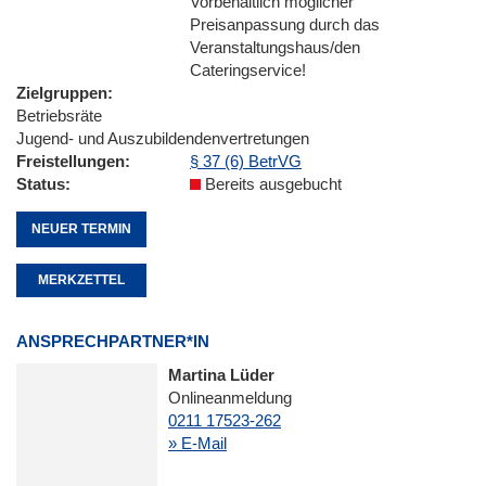
Vorbehaltlich möglicher
Preisanpassung durch das
Veranstaltungshaus/den
Cateringservice!
Zielgruppen
Betriebsräte
Jugend- und Auszubildendenvertretungen
Freistellungen
§ 37 (6) BetrVG
Status
Bereits ausgebucht
NEUER TERMIN
MERKZETTEL
ANSPRECHPARTNER*IN
Martina Lüder
Onlineanmeldung
0211 17523-262
» E-Mail
Seitennummerierung