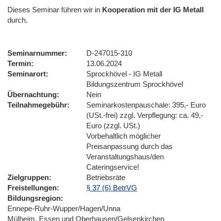
Dieses Seminar führen wir
in
Kooperation mit der IG Metall
durch.
Seminarnummer
D-247015-310
Termin
13.06.2024
Seminarort
Sprockhövel - IG Metall
Bildungszentrum Sprockhövel
Übernachtung
Nein
Teilnahmegebühr
Seminarkostenpauschale: 395,- Euro
(USt.-frei) zzgl. Verpflegung: ca. 49,-
Euro (zzgl. USt.)
Vorbehaltlich möglicher
Preisanpassung durch das
Veranstaltungshaus/den
Cateringservice!
Zielgruppen
Betriebsräte
Freistellungen
§ 37 (6) BetrVG
Bildungsregion
Ennepe-Ruhr-Wupper/Hagen/Unna
Mülheim, Essen und Oberhausen/Gelsenkirchen