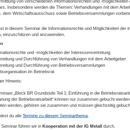
rmittlung von verschiedenen Informationsrechten und -möglichkeiten d
rs. Insbesondere werden die Themen: Verhandlungen mit dem Arbeitge
B. dem Wirtschaftsausschuss sowie Betriebsversammlungen vorberei
nst in diesem Seminar die Informationsrechte und Möglichkeiten der 
, einzuschätzen und anzuwenden.
en
rmationsrechte und -möglichkeiten der Interessenvertretung
ereitung und Durchführung von Verhandlungen mit dem Arbeitgeber
ereitung und Durchführung von Betriebsversammlungen
tsorganisation im Betriebsrat
ger Hinweis:
inare „Block BR Grundstufe Teil 1: Einführung in die Betriebsratsarb
anung der Betriebsratsarbeit“ können nur zusammen gebucht werden
ten werden, gehören sie zusammen und müssen gleichzeitig gebuch
ndest du alle
Termine zu diesem Seminarthema
.
 Seminar führen wir
in
Kooperation mit der IG Metall
durch.