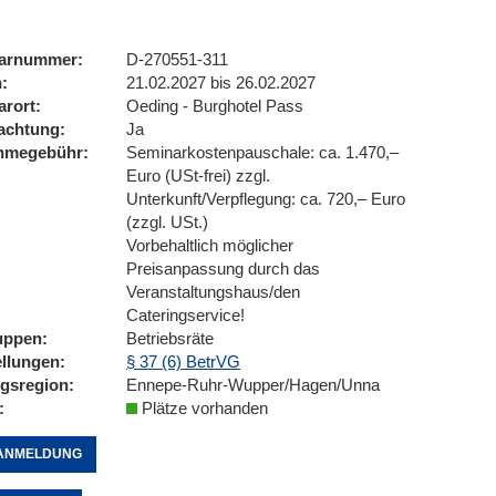
arnummer
D-270551-311
n
21.02.2027 bis 26.02.2027
arort
Oeding - Burghotel Pass
achtung
Ja
ahmegebühr
Seminarkostenpauschale: ca. 1.470,–
Euro (USt-frei) zzgl.
Unterkunft/Verpflegung: ca. 720,– Euro
(zzgl. USt.)
Vorbehaltlich möglicher
Preisanpassung durch das
Veranstaltungshaus/den
Cateringservice!
uppen
Betriebsräte
ellungen
§ 37 (6) BetrVG
ngsregion
Ennepe-Ruhr-Wupper/Hagen/Unna
Plätze vorhanden
ANMELDUNG