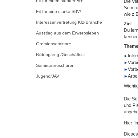
Fit für einen starken BR!
Die Ve
Semina
Fit für eine starke SBV!
wie z.
Interessenvertretung Kfz-Branche
Ziel
Du ler
Ausstieg aus dem Erwerbsleben
kennen
Gremienseminare
Them
Bildungsreg./Geschäftsst.
Info
Vorb
Seminarbroschüren
Vorb
Arbei
Jugend/JAV
Wichti
Die Sem
und Pl
angebo
Hier fi
Dieses