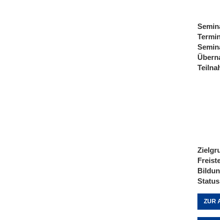
Semin
Termi
Semin
Übern
Teiln
Zielgr
Freist
Bildu
Status
ZUR 