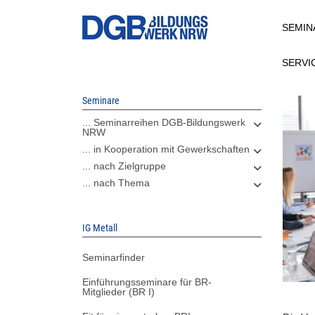
Direkt
SEMIN
zum
Inhalt
SERVI
Seminare
... Seminarreihen DGB-Bildungswerk
NRW
... in Kooperation mit Gewerkschaften
... nach Zielgruppe
... nach Thema
IG Metall
Seminarfinder
Einführungsseminare für BR-
Mitglieder (BR I)