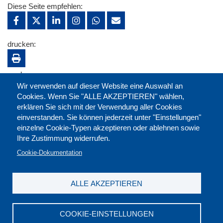
Diese Seite empfehlen:
drucken:
merken:
Wir verwenden auf dieser Website eine Auswahl an
Cookies. Wenn Sie "ALLE AKZEPTIEREN" wählen,
erklären Sie sich mit der Verwendung aller Cookies
einverstanden. Sie können jederzeit unter "Einstellungen"
einzelne Cookie-Typen akzeptieren oder ablehnen sowie
Ihre Zustimmung widerrufen.
Cookie-Dokumentation
ALLE AKZEPTIEREN
Kontakt
|
Downloads
|
Newsletter
|
Jobs
|
FAQ
Impressum
|
Datenschutz
|
AGB
|
Widerruf
COOKIE-EINSTELLUNGEN
DGB-Bildungswerk NRW e.V. © 2026