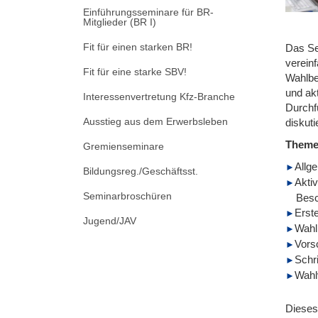
Einführungsseminare für BR-
Mitglieder (BR I)
Fit für einen starken BR!
Das Se
verein
Fit für eine starke SBV!
Wahlbe
und ak
Interessenvertretung Kfz-Branche
Durchf
Ausstieg aus dem Erwerbsleben
diskuti
Them
Gremienseminare
Allg
Bildungsreg./Geschäftsst.
Aktiv
Seminarbroschüren
Besc
Erst
Jugend/JAV
Wahl
Vors
Schr
Wahl
Dieses