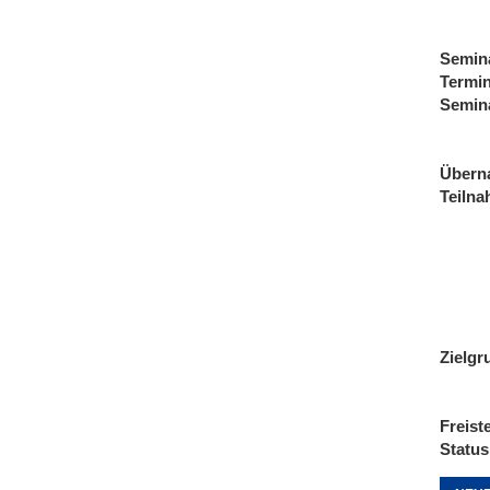
Semin
Termi
Semin
Übern
Teiln
Zielgr
Freist
Status