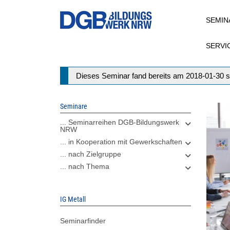
Direkt
SEMIN
zum
Inhalt
SERVI
Statusmeldung
Dieses Seminar fand bereits am 2018-01-30 s
Seminare
... Seminarreihen DGB-Bildungswerk
NRW
... in Kooperation mit Gewerkschaften
... nach Zielgruppe
... nach Thema
IG Metall
Seminarfinder