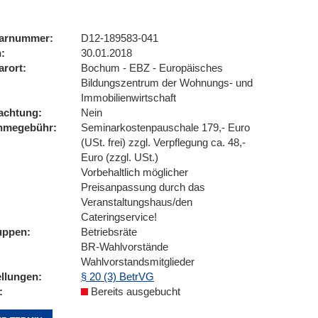
arnummer
D12-189583-041
n
30.01.2018
arort
Bochum - EBZ - Europäisches
Bildungszentrum der Wohnungs- und
Immobilienwirtschaft
achtung
Nein
ahmegebühr
Seminarkostenpauschale 179,- Euro
(USt. frei) zzgl. Verpflegung ca. 48,-
Euro (zzgl. USt.)
Vorbehaltlich möglicher
Preisanpassung durch das
Veranstaltungshaus/den
Cateringservice!
uppen
Betriebsräte
BR-Wahlvorstände
Wahlvorstandsmitglieder
ellungen
§ 20 (3) BetrVG
Bereits ausgebucht