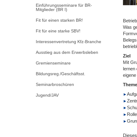
Einführungsseminare für BR-
Mitglieder (BR I)
Fit für einen starken BR!
Betrieb
Was ge
Fit für eine starke SBV!
Formvo
Belegs
Interessenvertretung Kfz-Branche
betrieb
Ausstieg aus dem Erwerbsleben
Ziel
Mit Gr
Gremienseminare
lernen 
Bildungsreg./Geschäftsst.
eigene
Seminarbroschüren
Them
Aufg
Jugend/JAV
Zent
Schu
Roll
Grund
Dieses