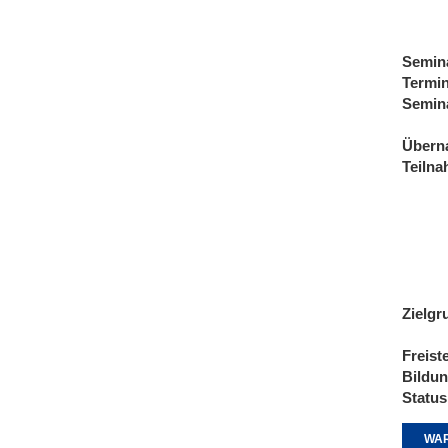
Semin
Termi
Semin
Übern
Teiln
Zielgr
Freist
Bildu
Status
WAR