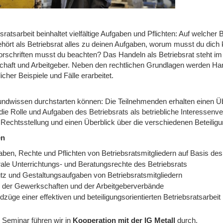
sratsarbeit beinhaltet vielfältige Aufgaben und Pflichten: Auf welche
hört als Betriebsrat alles zu deinen Aufgaben, worum musst du dic
rschriften musst du beachten? Das Handeln als Betriebsrat steht i
chaft und Arbeitgeber. Neben den rechtlichen Grundlagen werden Ha
licher Beispiele und Fälle erarbeitet.
undwissen durchstarten können: Die Teilnehmenden erhalten einen Ü
die Rolle und Aufgaben des Betriebsrats als betriebliche Interessenv
 Rechtsstellung und einen Überblick über die verschiedenen Beteilig
en
aben, Rechte und Pflichten von Betriebsratsmitgliedern auf Basis d
rale Unterrichtungs- und Beratungsrechte des Betriebsrats
tz und Gestaltungsaufgaben von Betriebsratsmitgliedern
e der Gewerkschaften und der Arbeitgeberverbände
züge einer effektiven und beteiligungsorientierten Betriebsratsarbeit
 Seminar führen wir
in
Kooperation mit der IG Metall
durch.