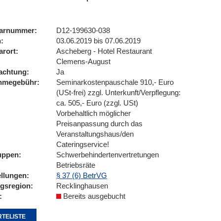
arnummer
D12-199630-038
n
03.06.2019 bis 07.06.2019
arort
Ascheberg - Hotel Restaurant
Clemens-August
achtung
Ja
ahmegebühr
Seminarkostenpauschale 910,- Euro
(USt-frei) zzgl. Unterkunft/Verpflegung:
ca. 505,- Euro (zzgl. USt)
Vorbehaltlich möglicher
Preisanpassung durch das
Veranstaltungshaus/den
Cateringservice!
uppen
Schwerbehindertenvertretungen
Betriebsräte
ellungen
§ 37 (6) BetrVG
ngsregion
Recklinghausen
Bereits ausgebucht
TELISTE