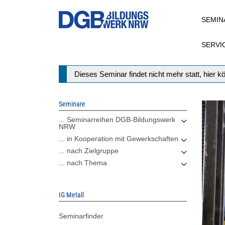
Direkt
SEMIN
zum
Inhalt
SERVI
Statusmeldung
Dieses Seminar findet nicht mehr statt, hier 
Seminare
... Seminarreihen DGB-Bildungswerk
NRW
... in Kooperation mit Gewerkschaften
... nach Zielgruppe
... nach Thema
IG Metall
Seminarfinder