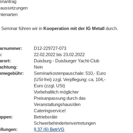
enantrag
raussetzungen
ntenarten
 Seminar führen wir
in
Kooperation mit der IG Metall
durch.
arnummer
D12-229727-073
n
22.02.2022 bis 23.02.2022
arort
Duisburg - Duisburger Yacht-Club
achtung
Nein
ahmegebühr
Seminarkostenpauschale: 510,- Euro
(USt-frei) zzgl. Verpflegung: ca. 104,-
Euro (zzgl. USt)
Vorbehaltlich möglicher
Preisanpassung durch das
Veranstaltungshaus/den
Cateringservice!
uppen
Betriebsräte
Schwerbehindertenvertretungen
ellungen
§ 37 (6) BetrVG