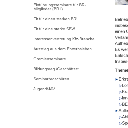
Einführungsseminare für BR-
Mitglieder (BR I)
Fit für einen starken BR!
Betrieb
insbes
Fit für eine starke SBV!
einen 
Verfah
Interessenvertretung Kfz-Branche
Aufhebu
Ausstieg aus dem Erwerbsleben
Es werd
Entsch
Gremienseminare
Insbes
Bildungsreg./Geschäftsst.
Them
Seminarbroschüren
Erkr
Loh
Jugend/JAV
Kr
lan
BE
Aufh
Ab
Spe