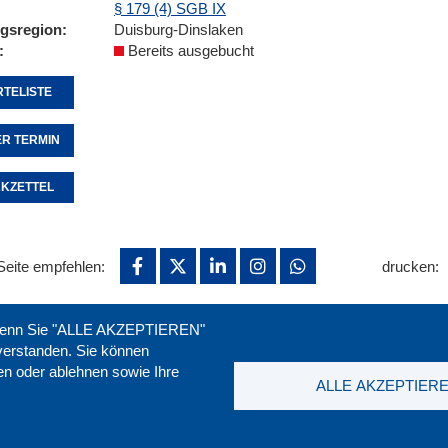
§ 179 (4) SGB IX
ngsregion
Duisburg-Dinslaken
Bereits ausgebucht
TELISTE
R TERMIN
KZETTEL
Seite empfehlen:
drucken:
. Wenn Sie "ALLE AKZEPTIEREN"
nverstanden. Sie können
ren oder ablehnen sowie Ihre
ALLE AKZEPTIER
t
|
Downloads
|
Newsletter
|
Jobs
|
FAQ
DGB-Bild