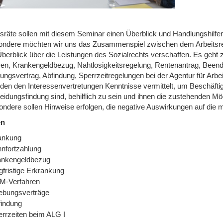
sräte sollen mit diesem Seminar einen Überblick und Handlungshilfen f
ondere möchten wir uns das Zusammenspiel zwischen dem Arbeitsrec
Überblick über die Leistungen des Sozialrechts verschaffen. Es geht z
ren, Krankengeldbezug, Nahtlosigkeitsregelung, Rentenantrag, Beend
ngsvertrag, Abfindung, Sperrzeitregelungen bei der Agentur für Arbei
en den Interessenvertretungen Kenntnisse vermittelt, um Beschäftigte
eidungsfindung sind, behilflich zu sein und ihnen die zustehenden Mö
ondere sollen Hinweise erfolgen, die negative Auswirkungen auf die
en
ankung
nfortzahlung
ankengeldbezug
gfristige Erkrankung
M-Verfahren
ebungsverträge
findung
rrzeiten beim ALG I