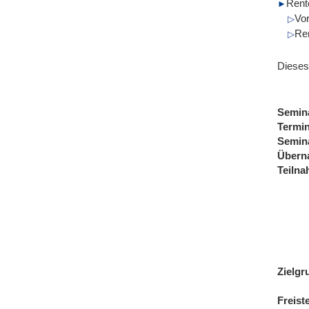
Rent
Vo
Re
Dieses
Semin
Termi
Semin
Übern
Teiln
Zielgr
Freist