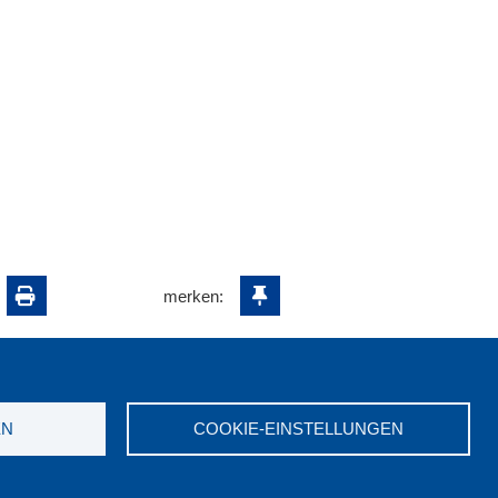
merken:
EN
COOKIE-EINSTELLUNGEN
ungswerk NRW e.V. © 2026