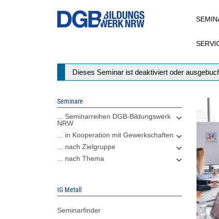
Direkt
SEMIN
zum
Inhalt
SERVI
Statusmeldung
Dieses Seminar ist deaktiviert oder ausgebuch
Seminare
... Seminarreihen DGB-Bildungswerk
NRW
... in Kooperation mit Gewerkschaften
... nach Zielgruppe
... nach Thema
IG Metall
Seminarfinder