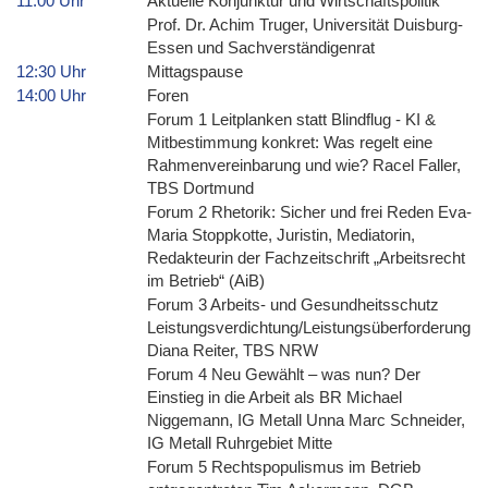
11:00 Uhr
Aktuelle Konjunktur und Wirtschaftspolitik
Prof. Dr. Achim Truger, Universität Duisburg-
Essen und Sachverständigenrat
12:30 Uhr
Mittagspause
14:00 Uhr
Foren
Forum 1 Leitplanken statt Blindflug - KI &
Mitbestimmung konkret: Was regelt eine
Rahmenvereinbarung und wie? Racel Faller,
TBS Dortmund
Forum 2 Rhetorik: Sicher und frei Reden Eva-
Maria Stoppkotte, Juristin, Mediatorin,
Redakteurin der Fachzeitschrift „Arbeitsrecht
im Betrieb“ (AiB)
Forum 3 Arbeits- und Gesundheitsschutz
Leistungsverdichtung/Leistungsüberforderung
Diana Reiter, TBS NRW
Forum 4 Neu Gewählt – was nun? Der
Einstieg in die Arbeit als BR Michael
Niggemann, IG Metall Unna Marc Schneider,
IG Metall Ruhrgebiet Mitte
Forum 5 Rechtspopulismus im Betrieb