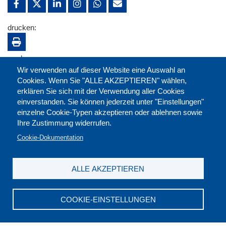
drucken:
merken:
Wir verwenden auf dieser Website eine Auswahl an
Cookies. Wenn Sie "ALLE AKZEPTIEREN" wählen,
erklären Sie sich mit der Verwendung aller Cookies
einverstanden. Sie können jederzeit unter "Einstellungen"
einzelne Cookie-Typen akzeptieren oder ablehnen sowie
Ihre Zustimmung widerrufen.
Cookie-Dokumentation
ALLE AKZEPTIEREN
Kontakt
|
Downloads
|
Newsletter
|
Jobs
|
FAQ
Impressum
|
Datenschutz
|
AGB
|
Widerruf
COOKIE-EINSTELLUNGEN
DGB-Bildungswerk NRW e.V. © 2026
T. 0211 17523-0
|
E-Mail