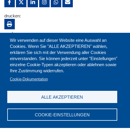
drucken:
merken:
Wir verwenden auf dieser Website eine Auswahl an
Cookies. Wenn Sie "ALLE AKZEPTIEREN" wählen,
erklären Sie sich mit der Verwendung aller Cookies
einverstanden. Sie können jederzeit unter "Einstellungen"
einzelne Cookie-Typen akzeptieren oder ablehnen sowie
Ihre Zustimmung widerrufen.
Cookie-Dokumentation
ALLE AKZEPTIEREN
Kontakt
|
Downloads
|
Newsletter
|
Jobs
|
FAQ
Impressum
|
Datenschutz
|
AGB
|
Widerruf
COOKIE-EINSTELLUNGEN
DGB-Bildungswerk NRW e.V. © 2026
T. 0211 17523-0
|
E-Mail