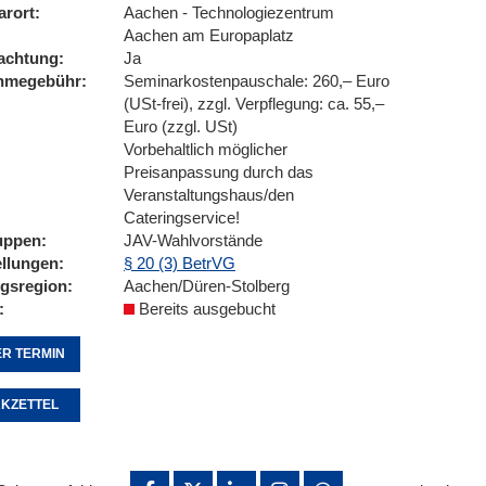
arort
Aachen - Technologiezentrum
Aachen am Europaplatz
achtung
Ja
ahmegebühr
Seminarkostenpauschale: 260,– Euro
(USt-frei), zzgl. Verpflegung: ca. 55,–
Euro (zzgl. USt)
Vorbehaltlich möglicher
Preisanpassung durch das
Veranstaltungshaus/den
Cateringservice!
uppen
JAV-Wahlvorstände
ellungen
§ 20 (3) BetrVG
ngsregion
Aachen/Düren-Stolberg
Bereits ausgebucht
R TERMIN
KZETTEL