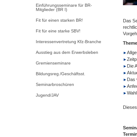
Einführungsseminare für BR-
Mitglieder (BR I)
Fit für einen starken BR!
Das Se
rechtl
Fit für eine starke SBV!
Vorgeh
Interessenvertretung Kfz-Branche
Them
Ausstieg aus dem Erwerbsleben
Allg
Zeitp
Gremienseminare
Die 
Aktu
Bildungsreg./Geschäftsst.
Das 
Seminarbroschüren
Anfe
Wahl
Jugend/JAV
Dieses
Semin
Termi