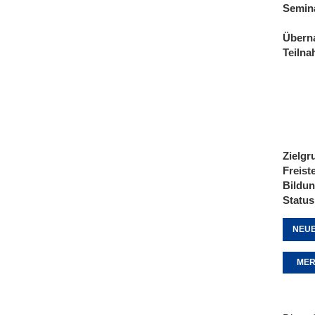
Semin
Übern
Teiln
Zielgr
Freist
Bildu
Status
NEUE
MER