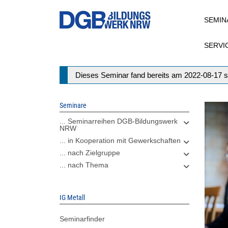
Direkt
SEMIN
zum
Inhalt
SERVI
Statusmeldung
Dieses Seminar fand bereits am 2022-08-17 s
Seminare
... Seminarreihen DGB-Bildungswerk
NRW
... in Kooperation mit Gewerkschaften
... nach Zielgruppe
... nach Thema
IG Metall
Seminarfinder