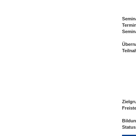
Semin
Termi
Semin
Übern
Teiln
Zielgr
Freist
Bildu
Status