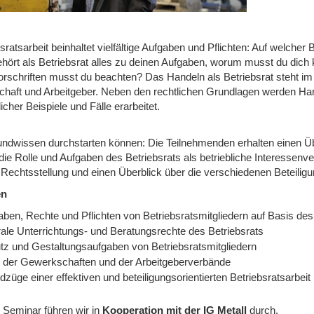
sratsarbeit beinhaltet vielfältige Aufgaben und Pflichten: Auf welche
hört als Betriebsrat alles zu deinen Aufgaben, worum musst du dic
rschriften musst du beachten? Das Handeln als Betriebsrat steht i
chaft und Arbeitgeber. Neben den rechtlichen Grundlagen werden Ha
licher Beispiele und Fälle erarbeitet.
undwissen durchstarten können: Die Teilnehmenden erhalten einen Ü
die Rolle und Aufgaben des Betriebsrats als betriebliche Interessenv
 Rechtsstellung und einen Überblick über die verschiedenen Beteilig
en
aben, Rechte und Pflichten von Betriebsratsmitgliedern auf Basis d
rale Unterrichtungs- und Beratungsrechte des Betriebsrats
tz und Gestaltungsaufgaben von Betriebsratsmitgliedern
e der Gewerkschaften und der Arbeitgeberverbände
züge einer effektiven und beteiligungsorientierten Betriebsratsarbeit
 Seminar führen wir
in
Kooperation mit der IG Metall
durch.