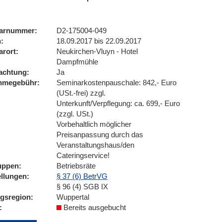
arnummer
D2-175004-049
n
18.09.2017 bis 22.09.2017
arort
Neukirchen-Vluyn - Hotel
Dampfmühle
achtung
Ja
ahmegebühr
Seminarkostenpauschale: 842,- Euro
(USt.-frei) zzgl.
Unterkunft/Verpflegung: ca. 699,- Euro
(zzgl. USt.)
Vorbehaltlich möglicher
Preisanpassung durch das
Veranstaltungshaus/den
Cateringservice!
uppen
Betriebsräte
ellungen
§ 37 (6) BetrVG
§ 96 (4) SGB IX
ngsregion
Wuppertal
Bereits ausgebucht