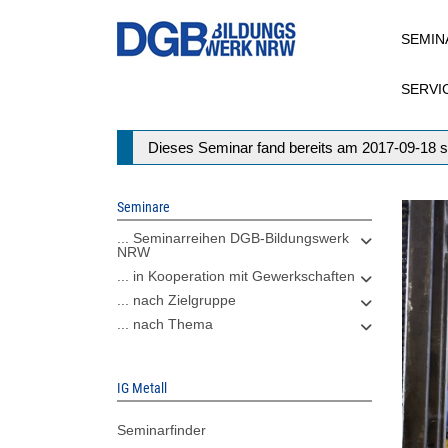
Direkt
SEMIN
zum
Inhalt
SERVI
Statusmeldung
Dieses Seminar fand bereits am 2017-09-18 s
Seminare
... Seminarreihen DGB-Bildungswerk
NRW
... in Kooperation mit Gewerkschaften
... nach Zielgruppe
... nach Thema
IG Metall
Seminarfinder