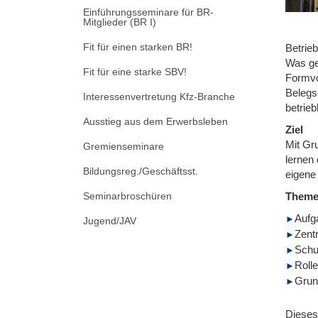
Einführungsseminare für BR-
Mitglieder (BR I)
Fit für einen starken BR!
Betrieb
Was ge
Fit für eine starke SBV!
Formvo
Belegs
Interessenvertretung Kfz-Branche
betrieb
Ausstieg aus dem Erwerbsleben
Ziel
Mit Gr
Gremienseminare
lernen 
Bildungsreg./Geschäftsst.
eigene
Seminarbroschüren
Them
Aufg
Jugend/JAV
Zent
Schu
Roll
Grund
Dieses