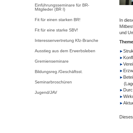
Einführungsseminare für BR-
Mitglieder (BR I)
Fit für einen starken BR!
In die
Mitbes
Fit für eine starke SBV!
und Ums
Interessenvertretung Kfz-Branche
Them
Ausstieg aus dem Erwerbsleben
Struk
Konf
Gremienseminare
Vere
Erzw
Bildungsreg./Geschäftsst.
Bete
Seminarbroschüren
(Lag
Durc
Jugend/JAV
Wirk
Aktu
Dieses