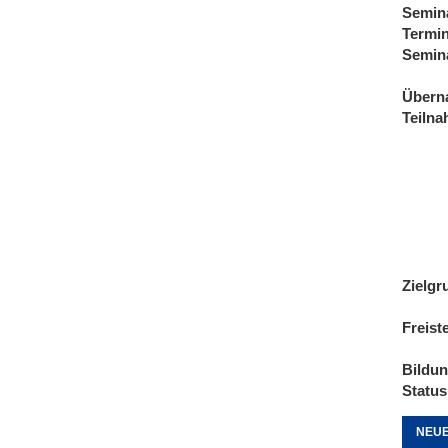
Semin
Termi
Semin
Übern
Teiln
Zielgr
Freist
Bildu
Status
NEUE