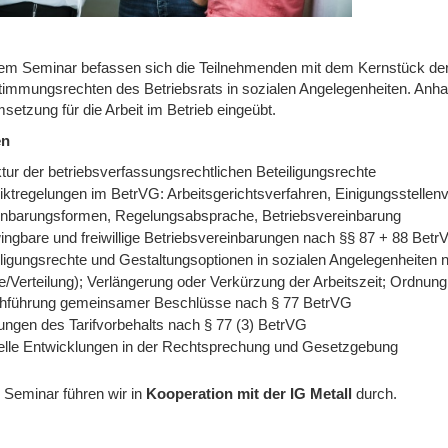
sem Seminar befassen sich die Teilnehmenden mit dem Kernstück der
timmungsrechten des Betriebsrats in sozialen Angelegenheiten. Anha
etzung für die Arbeit im Betrieb eingeübt.
en
tur der betriebsverfassungsrechtlichen Beteiligungsrechte
liktregelungen im BetrVG: Arbeitsgerichtsverfahren, Einigungsstellen
inbarungsformen, Regelungsabsprache, Betriebsvereinbarung
ingbare und freiwillige Betriebsvereinbarungen nach §§ 87 + 88 Betr
iligungsrechte und Gestaltungsoptionen in sozialen Angelegenheiten
e/Verteilung); Verlängerung oder Verkürzung der Arbeitszeit; Ordnun
hführung gemeinsamer Beschlüsse nach § 77 BetrVG
ungen des Tarifvorbehalts nach § 77 (3) BetrVG
elle Entwicklungen in der Rechtsprechung und Gesetzgebung
 Seminar führen wir
in
Kooperation mit der IG Metall
durch.