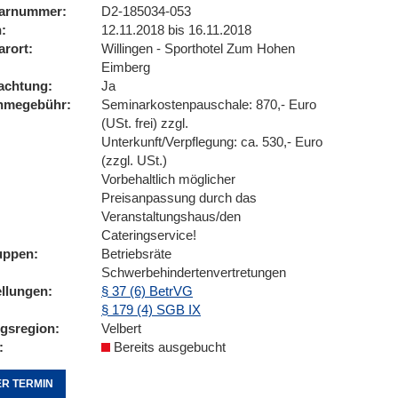
arnummer
D2-185034-053
n
12.11.2018 bis 16.11.2018
arort
Willingen - Sporthotel Zum Hohen
Eimberg
achtung
Ja
ahmegebühr
Seminarkostenpauschale: 870,- Euro
(USt. frei) zzgl.
Unterkunft/Verpflegung: ca. 530,- Euro
(zzgl. USt.)
Vorbehaltlich möglicher
Preisanpassung durch das
Veranstaltungshaus/den
Cateringservice!
uppen
Betriebsräte
Schwerbehindertenvertretungen
ellungen
§ 37 (6) BetrVG
§ 179 (4) SGB IX
ngsregion
Velbert
Bereits ausgebucht
R TERMIN