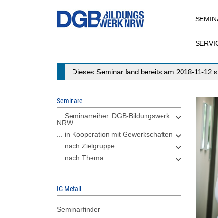
Direkt
SEMIN
zum
Inhalt
SERVI
Statusmeldung
Dieses Seminar fand bereits am 2018-11-12 st
Seminare
... Seminarreihen DGB-Bildungswerk
NRW
... in Kooperation mit Gewerkschaften
... nach Zielgruppe
... nach Thema
IG Metall
Seminarfinder