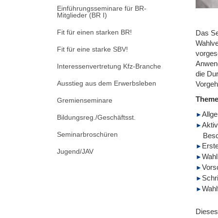
Einführungsseminare für BR-
Mitglieder (BR I)
Fit für einen starken BR!
Das Se
Wahlve
Fit für eine starke SBV!
vorges
Anwend
Interessenvertretung Kfz-Branche
die Du
Ausstieg aus dem Erwerbsleben
Vorgehe
Them
Gremienseminare
Allg
Bildungsreg./Geschäftsst.
Aktiv
Seminarbroschüren
Besc
Erst
Jugend/JAV
Wahl
Vors
Schr
Wahl
Dieses