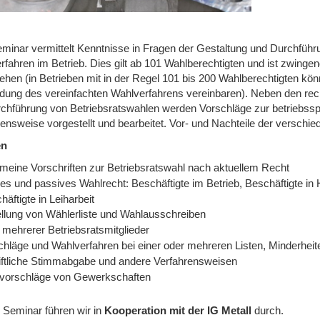
minar vermittelt Kenntnisse in Fragen der Gestaltung und Durchfüh
rfahren im Betrieb. Dies gilt ab 101 Wahlberechtigten und ist zwinge
ehen (in Betrieben mit in der Regel 101 bis 200 Wahlberechtigten kö
ung des vereinfachten Wahlverfahrens vereinbaren). Neben den rech
rchführung von Betriebsratswahlen werden Vorschläge zur betriebssp
nsweise vorgestellt und bearbeitet. Vor- und Nachteile der verschied
en
emeine Vorschriften zur Betriebsratswahl nach aktuellem Recht
es und passives Wahlrecht: Beschäftigte im Betrieb, Beschäftigte in 
häftigte in Leiharbeit
ellung von Wählerliste und Wahlausschreiben
 mehrerer Betriebsratsmitglieder
chläge und Wahlverfahren bei einer oder mehreren Listen, Minderheit
iftliche Stimmabgabe und andere Verfahrensweisen
vorschläge von Gewerkschaften
 Seminar führen wir
in
Kooperation mit der IG Metall
durch.