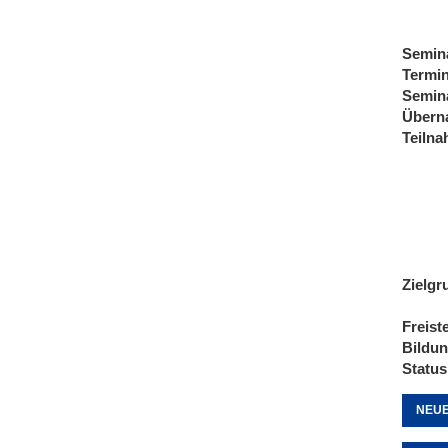
Semin
Termi
Semin
Übern
Teiln
Zielgr
Freist
Bildu
Status
NEUE