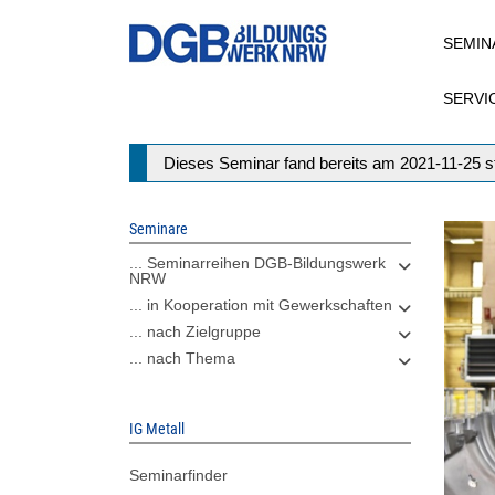
Direkt
SEMIN
zum
Inhalt
SERVI
Statusmeldung
Dieses Seminar fand bereits am 2021-11-25 st
Seminare
... Seminarreihen DGB-Bildungswerk
NRW
... in Kooperation mit Gewerkschaften
... nach Zielgruppe
... nach Thema
IG Metall
Seminarfinder