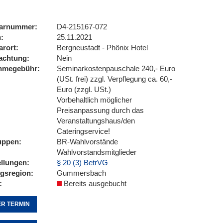
arnummer
D4-215167-072
n
25.11.2021
arort
Bergneustadt - Phönix Hotel
achtung
Nein
ahmegebühr
Seminarkostenpauschale 240,- Euro
(USt. frei) zzgl. Verpflegung ca. 60,-
Euro (zzgl. USt.)
Vorbehaltlich möglicher
Preisanpassung durch das
Veranstaltungshaus/den
Cateringservice!
uppen
BR-Wahlvorstände
Wahlvorstandsmitglieder
ellungen
§ 20 (3) BetrVG
ngsregion
Gummersbach
Bereits ausgebucht
R TERMIN