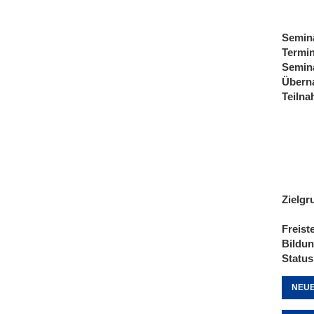
Semin
Termi
Semin
Übern
Teiln
Zielgr
Freist
Bildu
Status
NEUE