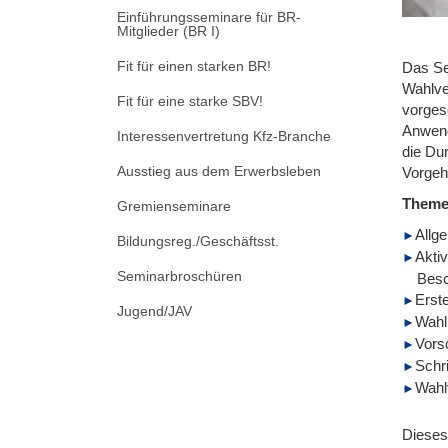
Einführungsseminare für BR-
Mitglieder (BR I)
Fit für einen starken BR!
Das Se
Wahlve
Fit für eine starke SBV!
vorges
Anwend
Interessenvertretung Kfz-Branche
die Du
Ausstieg aus dem Erwerbsleben
Vorgehe
Them
Gremienseminare
Allg
Bildungsreg./Geschäftsst.
Aktiv
Seminarbroschüren
Besc
Erst
Jugend/JAV
Wahl
Vors
Schr
Wahl
Dieses