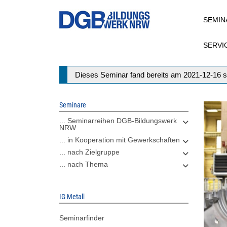
Direkt
SEMIN
zum
Inhalt
SERVI
Statusmeldung
Dieses Seminar fand bereits am 2021-12-16 s
Seminare
... Seminarreihen DGB-Bildungswerk
NRW
... in Kooperation mit Gewerkschaften
... nach Zielgruppe
... nach Thema
IG Metall
Seminarfinder