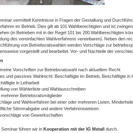
minar vermittelt Kenntnisse in Fragen der Gestaltung und Durchfüh
rfahren im Betrieb. Dies gilt ab 101 Wahlberechtigten und ist zwinge
ehen (in Betrieben mit in der Regel 101 bis 200 Wahlberechtigten kö
ung des vereinfachten Wahlverfahrens vereinbaren). Neben den rech
rchführung von Betriebsratswahlen werden Vorschläge zur betriebssp
nsweise vorgestellt und bearbeitet. Vor- und Nachteile der verschied
en
emeine Vorschriften zur Betriebsratswahl nach aktuellem Recht
es und passives Wahlrecht: Beschäftigte im Betrieb, Beschäftigte in 
häftigte in Leiharbeit
ellung von Wählerliste und Wahlausschreiben
 mehrerer Betriebsratsmitglieder
chläge und Wahlverfahren bei einer oder mehreren Listen, Minderheit
iftliche Stimmabgabe und andere Verfahrensweisen
vorschläge von Gewerkschaften
 Seminar führen wir
in
Kooperation mit der IG Metall
durch.