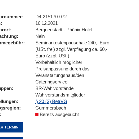
arnummer
D4-215170-072
n
16.12.2021
arort
Bergneustadt - Phönix Hotel
achtung
Nein
ahmegebühr
Seminarkostenpauschale 240,- Euro
(USt. frei) zzgl. Verpflegung ca. 60,-
Euro (zzgl. USt.)
Vorbehaltlich möglicher
Preisanpassung durch das
Veranstaltungshaus/den
Cateringservice!
uppen
BR-Wahlvorstände
Wahlvorstandsmitglieder
ellungen
§ 20 (3) BetrVG
ngsregion
Gummersbach
Bereits ausgebucht
R TERMIN