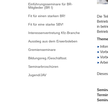
Einführungsseminare für BR-
Mitglieder (BR I)
Fit für einen starken BR!
Die Te
Betrie
Fit für eine starke SBV!
in bet
Betrie
Interessenvertretung Kfz-Branche
Them
Ausstieg aus dem Erwerbsleben
Info
Gremienseminare
Vorb
Vorb
Bildungsreg./Geschäftsst.
Arbei
Seminarbroschüren
Dieses
Jugend/JAV
Semin
Termi
Semin