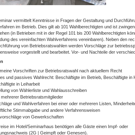
minar vermittelt Kenntnisse in Fragen der Gestaltung und Durchfüh
rfahren im Betrieb. Dies gilt ab 101 Wahlberechtigten und ist zwinge
ehen (in Betrieben mit in der Regel 101 bis 200 Wahlberechtigten kö
ung des vereinfachten Wahlverfahrens vereinbaren). Neben den rech
rchführung von Betriebsratswahlen werden Vorschläge zur betriebssp
nsweise vorgestellt und bearbeitet. Vor- und Nachteile der verschied
en
emeine Vorschriften zur Betriebsratswahl nach aktuellem Recht
es und passives Wahlrecht: Beschäftigte im Betrieb, Beschäftigte in 
häftigte in Leiharbeit
ellung von Wählerliste und Wahlausschreiben
 mehrerer Betriebsratsmitglieder
chläge und Wahlverfahren bei einer oder mehreren Listen, Minderheit
iftliche Stimmabgabe und andere Verfahrensweisen
vorschläge von Gewerkschaften
reise im Hotel/Seminarhaus benötigen alle Gäste einen Impf- oder
ngsnachweis (2G | Geimpft oder Genesen).