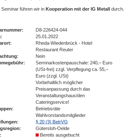
 Seminar führen wir
in
Kooperation mit der IG Metall
durch.
arnummer
D8-226424-044
n
25.01.2022
arort
Rheda-Wiedenbrück - Hotel
Restaurant Reuter
achtung
Nein
ahmegebühr
Seminarkostenpauschale: 240,– Euro
(USt-frei) zzgl. Verpflegung ca. 55,–
Euro (zzgl. USt)
Vorbehaltlich möglicher
Preisanpassung durch das
Veranstaltungshaus/den
Cateringservice!
uppen
Betriebsräte
Wahlvorstandsmitglieder
ellungen
§ 20 (3) BetrVG
ngsregion
Gütersloh-Oelde
Bereits ausgebucht