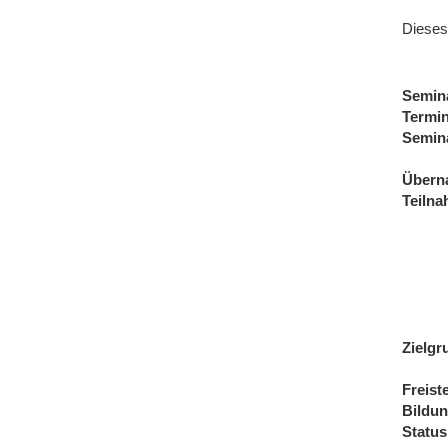
Dieses
Semin
Termi
Semin
Übern
Teiln
Zielgr
Freist
Bildu
Status