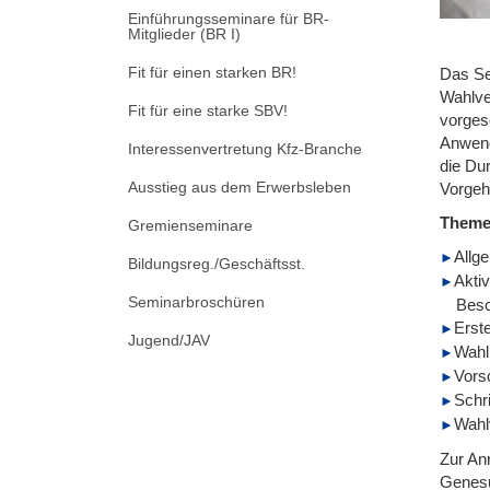
Einführungsseminare für BR-
Mitglieder (BR I)
Fit für einen starken BR!
Das Se
Wahlve
Fit für eine starke SBV!
vorges
Anwend
Interessenvertretung Kfz-Branche
die Du
Ausstieg aus dem Erwerbsleben
Vorgehe
Them
Gremienseminare
Allg
Bildungsreg./Geschäftsst.
Aktiv
Seminarbroschüren
Besc
Erst
Jugend/JAV
Wahl
Vors
Schr
Wahl
Zur An
Genesu