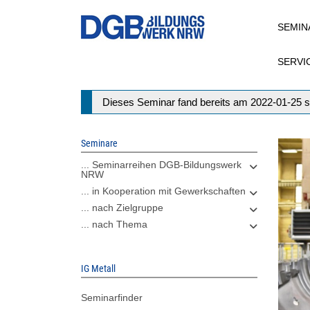
Direkt
SEMIN
zum
Inhalt
SERVI
Statusmeldung
Dieses Seminar fand bereits am 2022-01-25 s
Seminare
... Seminarreihen DGB-Bildungswerk
NRW
... in Kooperation mit Gewerkschaften
... nach Zielgruppe
... nach Thema
IG Metall
Seminarfinder