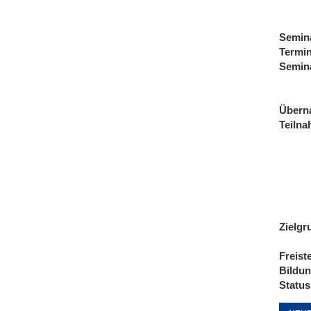
Semin
Termi
Semin
Übern
Teiln
Zielgr
Freist
Bildu
Status