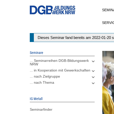
Direkt
SEMIN
zum
Inhalt
SERVI
Statusmeldung
Dieses Seminar fand bereits am 2022-01-20 s
Seminare
... Seminarreihen DGB-Bildungswerk
NRW
... in Kooperation mit Gewerkschaften
... nach Zielgruppe
... nach Thema
IG Metall
Seminarfinder