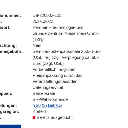
arnummer
D8-226902-125
n
20.01.2022
arort
Kempen - Technologie- und
Gründerzentrum Niederrhein GmbH
(TZN)
achtung
Nein
ahmegebühr
Seminarkostenpauschale 260,- Euro
(USt. frei) zzgl. Verpflegung ca. 60,-
Euro (zzgl. USt.)
Vorbehaltlich möglicher
Preisanpassung durch das
Veranstaltungshaus/den
Cateringservice!
uppen
Betriebsräte
BR-Wahlvorstände
ellungen
§ 20 (3) BetrVG
ngsregion
Krefeld
Bereits ausgebucht