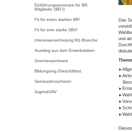
Einführungsseminare für BR-
Mitglieder (BR I)
Fit für einen starken BR!
Das Se
verein
Fit für eine starke SBV!
Wahlbe
und ak
Interessenvertretung Kfz-Branche
Durchf
Ausstieg aus dem Erwerbsleben
diskuti
Them
Gremienseminare
Allg
Bildungsreg./Geschäftsst.
Aktiv
Seminarbroschüren
Besc
Erst
Jugend/JAV
Wahl
Vors
Schr
Wahl
Dieses