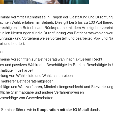
minar vermittelt Kenntnisse in Fragen der Gestaltung und Durchfüh
fachten Wahlverfahren im Betrieb. Dies gilt bei 5 bis zu 100 Wahlber
rechtigten im Betrieb nach Rücksprache mit dem Arbeitgeber verein
tuellen Neuerungen für die Durchführung von Betriebsratswahlen wer
ührungs- und Vorgehensweise vorgestellt und bearbeitet. Vor- und N
ert und beurteilt.
en
emeine Vorschriften zur Betriebsratswahl nach aktuellem Recht
es und passives Wahlrecht: Beschäftigte im Betrieb, Beschäftigte in 
häftigte in Leiharbeit
ellung von Wählerliste und Wahlausschreiben
 mehrerer Betriebsratsmitglieder
chläge und Wahlverfahren, Minderheitengeschlecht und Sitzverteilun
iftliche Stimmabgabe und andere Verfahrensweisen
vorschläge von Gewerkschaften
 Seminar führen wir
in
Kooperation mit der IG Metall
durch.