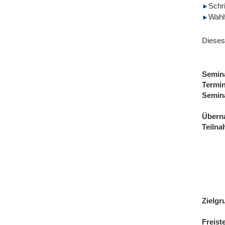
Schr
Wahl
Dieses
Semin
Termi
Semin
Übern
Teiln
Zielgr
Freist