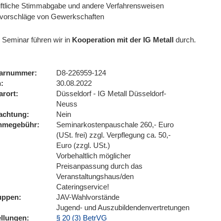
iftliche Stimmabgabe und andere Verfahrensweisen
vorschläge von Gewerkschaften
 Seminar führen wir
in
Kooperation mit der IG Metall
durch.
arnummer
D8-226959-124
n
30.08.2022
arort
Düsseldorf - IG Metall Düsseldorf-
Neuss
achtung
Nein
ahmegebühr
Seminarkostenpauschale 260,- Euro
(USt. frei) zzgl. Verpflegung ca. 50,-
Euro (zzgl. USt.)
Vorbehaltlich möglicher
Preisanpassung durch das
Veranstaltungshaus/den
Cateringservice!
uppen
JAV-Wahlvorstände
Jugend- und Auszubildendenvertretungen
ellungen
§ 20 (3) BetrVG