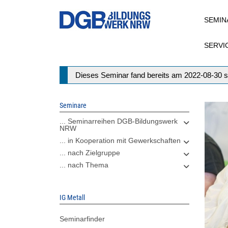
Direkt
SEMIN
zum
Inhalt
SERVI
Statusmeldung
Dieses Seminar fand bereits am 2022-08-30 s
Seminare
... Seminarreihen DGB-Bildungswerk
NRW
... in Kooperation mit Gewerkschaften
... nach Zielgruppe
... nach Thema
IG Metall
Seminarfinder