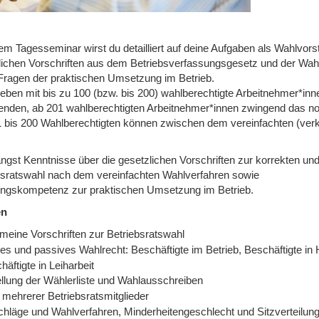
em Tagesseminar wirst du detailliert auf deine Aufgaben als Wahlvorst
lichen Vorschriften aus dem Betriebsverfassungsgesetz und der Wa
Fragen der praktischen Umsetzung im Betrieb.
ieben mit bis zu 100 (bzw. bis 200) wahlberechtigte Arbeitnehmer*inn
nden, ab 201 wahlberechtigten Arbeitnehmer*innen zwingend das no
1 bis 200 Wahlberechtigten können zwischen dem vereinfachten (ver
angst Kenntnisse über die gesetzlichen Vorschriften zur korrekten un
bsratswahl nach dem vereinfachten Wahlverfahren sowie
ngskompetenz zur praktischen Umsetzung im Betrieb.
en
emeine Vorschriften zur Betriebsratswahl
es und passives Wahlrecht: Beschäftigte im Betrieb, Beschäftigte in 
häftigte in Leiharbeit
ellung der Wählerliste und Wahlausschreiben
 mehrerer Betriebsratsmitglieder
chläge und Wahlverfahren, Minderheitengeschlecht und Sitzverteilun