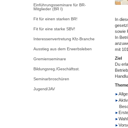
Einführungsseminare für BR-
Mitglieder (BR I)
Fit für einen starken BR!
In dies
gesetz
Fit für eine starke SBV!
sowie 
In Betr
Interessenvertretung Kfz-Branche
anzuwe
Ausstieg aus dem Erwerbsleben
mit 10
Ziel
Gremienseminare
Du erl
Bildungsreg./Geschäftsst.
Betrie
Handlu
Seminarbroschüren
Them
Jugend/JAV
Allg
Aktiv
Besc
Erst
Wahl
Vors