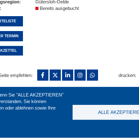
ngsregion
Gütersloh-Oelde
Bereits ausgebucht
TELISTE
R TERMIN
KZETTEL
Seite empfehlen:
drucken:
. Wenn Sie "ALLE AKZEPTIEREN"
nverstanden. Sie können
ren oder ablehnen sowie Ihre
ALLE AKZEPTIER
t
|
Downloads
|
Newsletter
|
Jobs
|
FAQ
DGB-Bild
ssum
|
Datenschutz
|
AGB
|
Widerruf
T. 0211 1