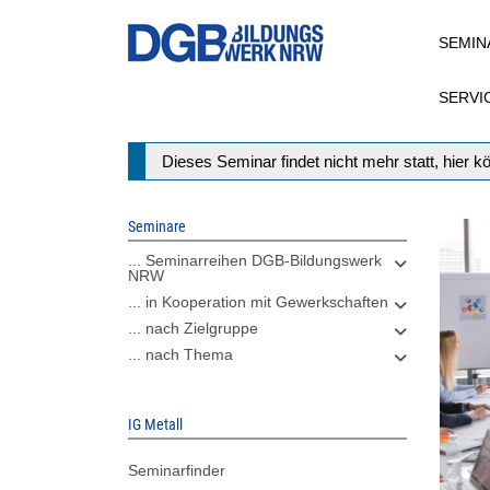
Direkt
SEMIN
zum
Inhalt
SERVI
Statusmeldung
Dieses Seminar findet nicht mehr statt, hier 
Seminare
... Seminarreihen DGB-Bildungswerk
NRW
... in Kooperation mit Gewerkschaften
... nach Zielgruppe
... nach Thema
IG Metall
Seminarfinder