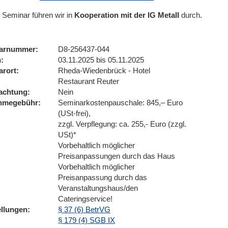
 Seminar führen wir
in
Kooperation mit der IG Metall
durch.
arnummer
D8-256437-044
n
03.11.2025 bis 05.11.2025
arort
Rheda-Wiedenbrück - Hotel
Restaurant Reuter
achtung
Nein
ahmegebühr
Seminarkostenpauschale: 845,– Euro
(USt-frei),
zzgl. Verpflegung: ca. 255,- Euro (zzgl.
USt)*
Vorbehaltlich möglicher
Preisanpassungen durch das Haus
Vorbehaltlich möglicher
Preisanpassung durch das
Veranstaltungshaus/den
Cateringservice!
ellungen
§ 37 (6) BetrVG
§ 179 (4) SGB IX