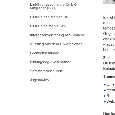
Einführungsseminare für BR-
Mitglieder (BR I)
Fit für einen starken BR!
In nich
mit ges
Fit für eine starke SBV!
tarifg
Gegens
Interessenvertretung Kfz-Branche
effekt
Ausstieg aus dem Erwerbsleben
« absc
besprec
Gremienseminare
Ziel
Bildungsreg./Geschäftsst.
Du ler
Betrie
Seminarbroschüren
Them
Jugend/JAV
Unte
recht
Recht
Welch
Hier fi