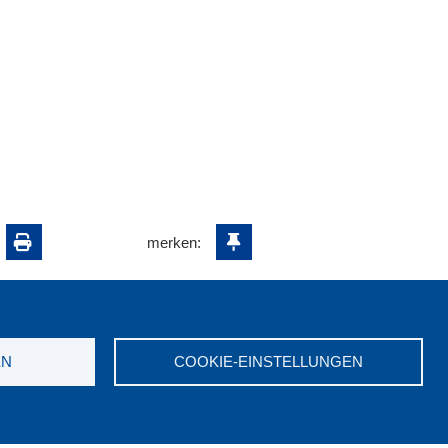
merken:
EN
COOKIE-EINSTELLUNGEN
ungswerk NRW e.V. © 2026
7523-0
|
E-Mail