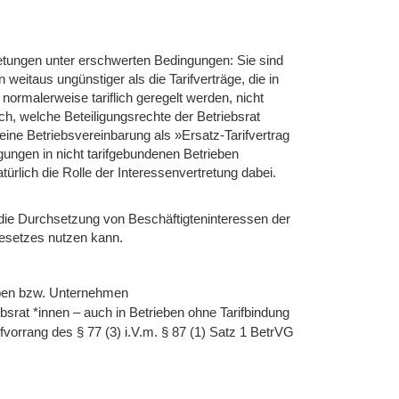
tretungen unter erschwerten Bedingungen: Sie sind
weitaus ungünstiger als die Tarifverträge, die in
ormalerweise tariflich geregelt werden, nicht
h, welche Beteiligungsrechte der Betriebsrat
ine Betriebsvereinbarung als »Ersatz-Tarifvertrag
ungen in nicht tarifgebundenen Betrieben
ürlich die Rolle der Interessenvertretung dabei.
die Durchsetzung von Beschäftigteninteressen der
gesetzes nutzen kann.
eben bzw. Unternehmen
ebsrat *innen – auch in Betrieben ohne Tarifbindung
fvorrang des § 77 (3) i.V.m. § 87 (1) Satz 1 BetrVG