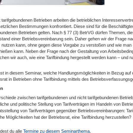
t tarifgebundenen Betrieben arbeiten die betrieblichen Interessenver
etzlichen Bestimmungen konfrontiert. Diese sind für die Beschäftigten 
ebundenen Betrieben gelten. Nach § 77 (3) BetrVG dürfen Themen, die n
tand einer Betriebsvereinbarung sein. Daher gehen wir der Frage nac
iv nutzen kann, ohne gegen diese Vorgabe zu verstoßen und wie man e
hießen kann. Neben der Frage nach der Gestaltung von Arbeitsbeding
hen wir auch, wie eine Tarifbindung hergestellt werden kann – und nat
nst in diesem Seminar, welche Handlungsmöglichkeiten in Bezug auf 
bsrat in Betrieben ohne Tarifbindung mittels des Betriebsverfassungs
en
rschiede zwischen tarifgebundenen und nicht tarifgebundenen Betri
liche und politische Stellung von Tarifverträgen im Handeln von Betri
sstellung von Tarifverträgen gegenüber Betriebsvereinbarungen: Tari
e Möglichkeiten hat der Betriebsrat, eine Tarifbindung herzustellen?
ndest du alle
Termine zu diesem Seminarthema
.