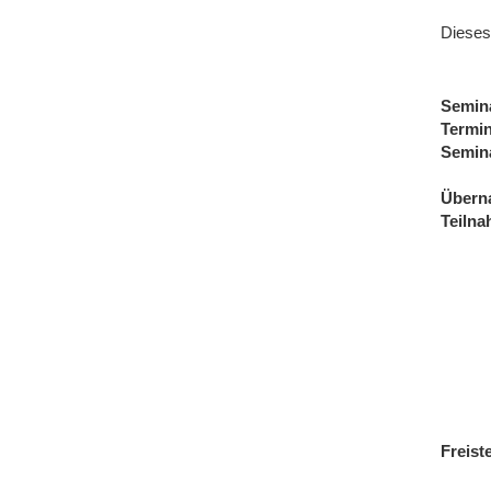
Dieses
Semin
Termi
Semin
Übern
Teiln
Freist