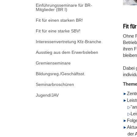
Einführungsseminare für BR-
Mitglieder (BR I)
Fit für einen starken BR!
Fit fü
Fit für eine starke SBV!
Ohne Re
Interessenvertretung Kfz-Branche
Betrie
ihren F
Ausstieg aus dem Erwerbsleben
bleiben
Gremienseminare
Dabei 
Bildungsreg./Geschäftsst.
individ
Them
Seminarbroschüren
Zent
Jugend/JAV
Leis
"an
Le
Folg
Aktu
der 