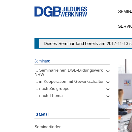
Direkt
SEMIN
zum
Inhalt
SERVI
Statusmeldung
Dieses Seminar fand bereits am 2017-11-13 st
Seminare
... Seminarreihen DGB-Bildungswerk
NRW
... in Kooperation mit Gewerkschaften
... nach Zielgruppe
... nach Thema
IG Metall
Seminarfinder