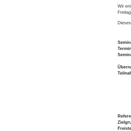
Wir em
Freitag
Dieses
Semin
Termi
Semin
Übern
Teiln
Refere
Zielgr
Freist