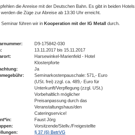
pfehlen die Anreise mit der Deutschen Bahn. Es gibt in beiden Hotels
 werden die Züge zur Abreise ab 13:30 Uhr erreicht.
 Seminar führen wir
in
Kooperation mit der IG Metall
durch.
arnummer
D9-175842-030
n
13.11.2017 bis 15.11.2017
arort
Harsewinkel-Marienfeld - Hotel
Klosterpforte
achtung
Ja
ahmegebühr
Seminarkostenpauschale: 571,- Euro
(USt. frei) zzgl. ca. 489,- Euro für
Unterkunft/Verpflegung (zzgl. USt.)
Vorbehaltlich möglicher
Preisanpassung durch das
Veranstaltungshaus/den
Cateringservice!
nt*in
Faust Jörg
uppen
Vorsitzende/Stellv./Freigestellte
ellungen
§ 37 (6) BetrVG