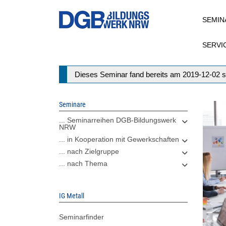
Direkt
SEMIN
zum
Inhalt
SERVI
Statusmeldung
Dieses Seminar fand bereits am 2019-12-02 s
Seminare
... Seminarreihen DGB-Bildungswerk
NRW
... in Kooperation mit Gewerkschaften
... nach Zielgruppe
... nach Thema
IG Metall
Seminarfinder