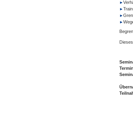
Verhä
Trai
Gren
Wege
Begren
Dieses
Semin
Termi
Semin
Übern
Teiln