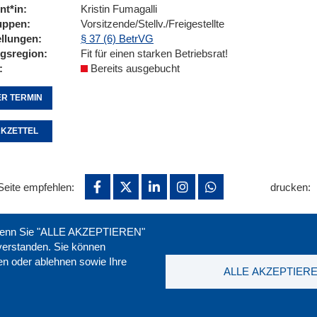
nt*in
Kristin Fumagalli
uppen
Vorsitzende/Stellv./Freigestellte
ellungen
§ 37 (6) BetrVG
ngsregion
Fit für einen starken Betriebsrat!
Bereits ausgebucht
R TERMIN
KZETTEL
Seite empfehlen:
drucken:
. Wenn Sie "ALLE AKZEPTIEREN"
nverstanden. Sie können
ren oder ablehnen sowie Ihre
ALLE AKZEPTIER
t
|
Downloads
|
Newsletter
|
Jobs
|
FAQ
DGB-Bild