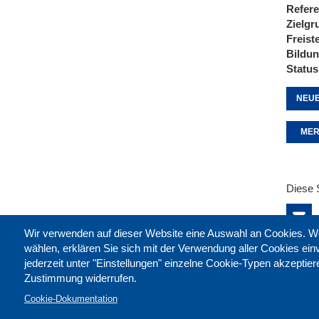
Refere
Zielgr
Freist
Bildu
Status
NEUE
MER
Diese 
Wir verwenden auf dieser Website eine Auswahl an Cookies
wählen, erklären Sie sich mit der Verwendung aller Cookies ei
jederzeit unter "Einstellungen" einzelne Cookie-Typen akzeptie
Zustimmung widerrufen.
Cookie-Dokumentation
Kontak