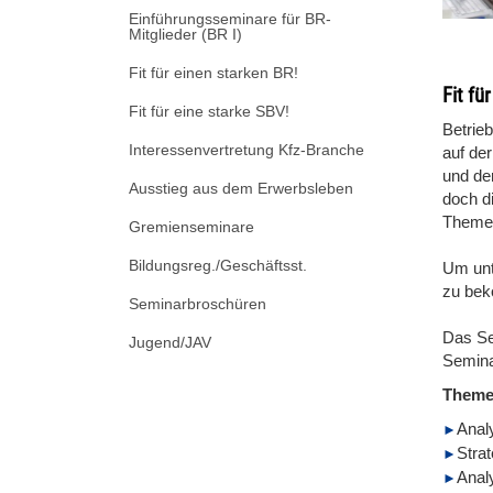
Einführungsseminare für BR-
Mitglieder (BR I)
Fit für einen starken BR!
Fit fü
Fit für eine starke SBV!
Betrie
Interessenvertretung Kfz-Branche
auf der
und de
Ausstieg aus dem Erwerbsleben
doch d
Themen
Gremienseminare
Bildungsreg./Geschäftsst.
Um unt
zu bek
Seminarbroschüren
Das Se
Jugend/JAV
Semina
Them
Anal
Stra
Anal