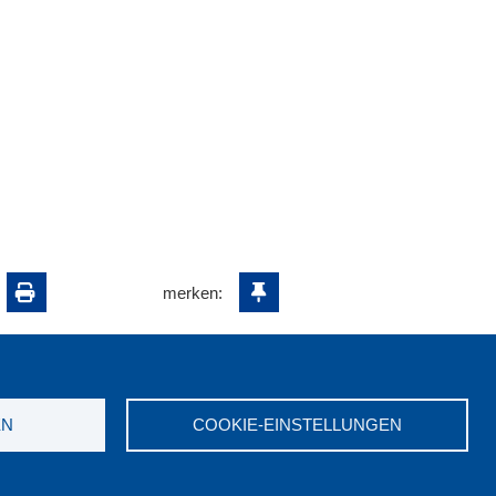
merken:
EN
COOKIE-EINSTELLUNGEN
ungswerk NRW e.V. © 2026