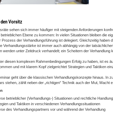
r den Vorsitz
bsräte sehen sich immer häufiger mit steigenden Anforderungen konfron
 betrieblichen Ebene zu kommen: In vielen Situationen bleiben die ei
r Prozess der Verhandlungsführung ist delegiert. Gleichzeitig haben 
ie Verhandlungsstärke ist immer auch abhängig von der tatsächlichen B
 werden unter Zeitdruck verhandelt; ein Scheitern der Verhandlun
er diesen komplexen Rahmenbedingungen Erfolg zu haben, ist es äußer
ommen und mit klarem Kopf zielgerichtet Strategien und Taktiken ein
minar geht über die klassischen Verhandlungskonzepte hinaus. In zu
rs stehen, zählt neben der „richtigen“ Technik auch der Mut, Macht 
en
yse betrieblicher (Verhandlungs-) Situationen und rechtliche Handlun
tegien und Taktiken in verschiedenen Verhandlungssituationen
yse des Verhandlungspartners vor und während der Verhandlung