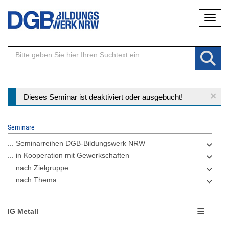
Direkt
Naviga
zum
Inhalt
×
Statusmeldung
Dieses Seminar ist deaktiviert oder ausgebucht!
Seminare
... Seminarreihen DGB-Bildungswerk NRW
... in Kooperation mit Gewerkschaften
... nach Zielgruppe
... nach Thema
IG Metall