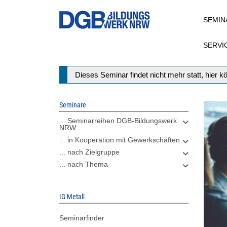
Direkt
SEMIN
zum
Inhalt
SERVI
Statusmeldung
Dieses Seminar findet nicht mehr statt, hier 
Seminare
... Seminarreihen DGB-Bildungswerk
NRW
... in Kooperation mit Gewerkschaften
... nach Zielgruppe
... nach Thema
IG Metall
Seminarfinder