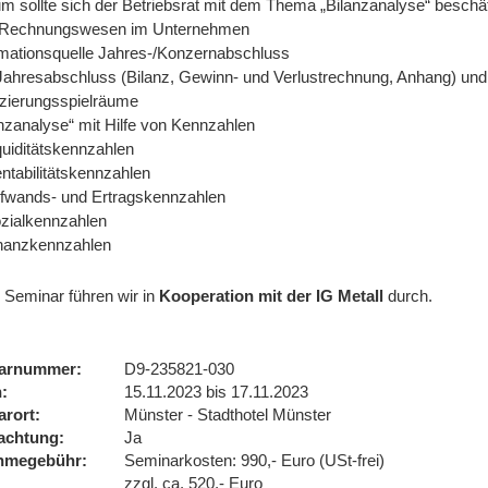
m sollte sich der Betriebsrat mit dem Thema „Bilanzanalyse“ beschä
Rechnungswesen im Unternehmen
rmationsquelle Jahres-/Konzernabschluss
Jahresabschluss (Bilanz, Gewinn- und Verlustrechnung, Anhang) und
nzierungsspielräume
anzanalyse“ mit Hilfe von Kennzahlen
uiditätskennzahlen
tabilitätskennzahlen
fwands- und Ertragskennzahlen
zialkennzahlen
nanzkennzahlen
 Seminar führen wir
in
Kooperation mit der IG Metall
durch.
arnummer
D9-235821-030
n
15.11.2023 bis 17.11.2023
arort
Münster - Stadthotel Münster
achtung
Ja
ahmegebühr
Seminarkosten: 990,- Euro (USt-frei)
zzgl. ca. 520,- Euro