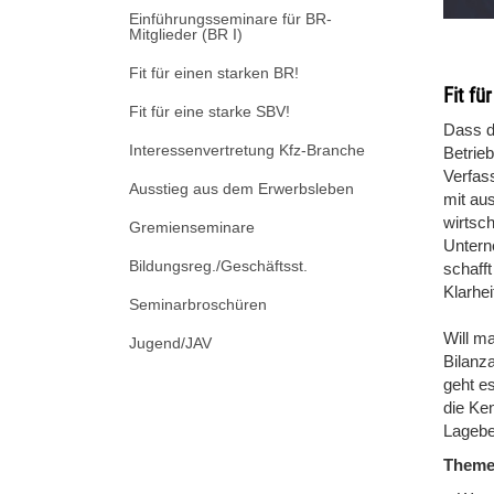
Einführungsseminare für BR-
Mitglieder (BR I)
Fit für einen starken BR!
Fit fü
Fit für eine starke SBV!
Dass d
Interessenvertretung Kfz-Branche
Betrie
Verfas
Ausstieg aus dem Erwerbsleben
mit au
wirtsc
Gremienseminare
Untern
Bildungsreg./Geschäftsst.
schaff
Klarhei
Seminarbroschüren
Will ma
Jugend/JAV
Bilanz
geht e
die Ke
Lagebe
Them