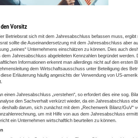
r den Vorsitz
er Betriebsrat sich mit dem Jahresabschluss befassen muss, ergibt 
bsrat sollte die Auseinandersetzung mit dem Jahresabschluss aber auc
sung „seines“ Unternehmens einschätzen zu können. Dies auch desh
s dem Jahresabschluss abgeleiteten Kennzahlen begründet werden. D
haftlichen Informationen erkennt man allerdings nicht auf den ersten
ehmensleitung dem Wirtschaftsausschuss unter Beteiligung des Betri
t diese Erläuterung häufig angesichts der Verwendung von US-amerika
t.
n einen Jahresabschluss „verstehen“, so erfordert dies eine sog. Bilan
analyse den Sachverhalt verkürzt wieder, da ein Jahresabschluss eben
s deshalb darum, sich zunächst mit dem „Rechenwerk Bilanz/GuV“ ver
nnzahlenrechnung, um mit Hilfe von aus dem Jahresabschluss ermit
richt ein Unternehmen wirtschaftlich beurteilen zu können.
en