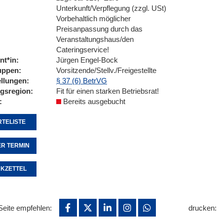
Unterkunft/Verpflegung (zzgl. USt)
Vorbehaltlich möglicher
Preisanpassung durch das
Veranstaltungshaus/den
Cateringservice!
nt*in
Jürgen Engel-Bock
uppen
Vorsitzende/Stellv./Freigestellte
ellungen
§ 37 (6) BetrVG
ngsregion
Fit für einen starken Betriebsrat!
Bereits ausgebucht
TELISTE
R TERMIN
KZETTEL
Seite empfehlen:
drucken: