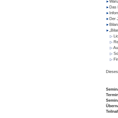
Waru
Das 
Info
Der 
Bila
„Bil
Liq
Ren
Au
So
Fi
Dieses
Semin
Termi
Semin
Übern
Teiln