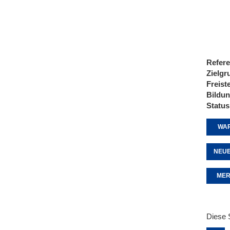
Refere
Zielgr
Freist
Bildu
Status
WAR
NEUE
MER
Diese 