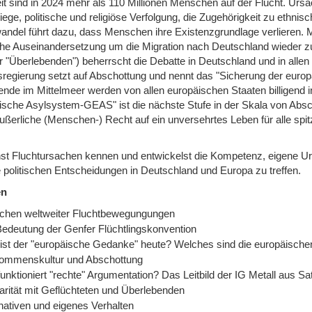
it sind in 2024 mehr als 110 Millionen Menschen auf der Flucht. Ur
iege, politische und religiöse Verfolgung, die Zugehörigkeit zu ethni
andel führt dazu, dass Menschen ihre Existenzgrundlage verlieren. 
sche Auseinandersetzung um die Migration nach Deutschland wieder
r "Überlebenden") beherrscht die Debatte in Deutschland und in alle
regierung setzt auf Abschottung und nennt das "Sicherung der euro
kende im Mittelmeer werden von allen europäischen Staaten billige
ische Asylsystem-GEAS" ist die nächste Stufe in der Skala von Abs
ßerliche (Menschen-) Recht auf ein unversehrtes Leben für alle spitz
nst Fluchtursachen kennen und entwickelst die Kompetenz, eigene Urt
e politischen Entscheidungen in Deutschland und Europa zu treffen.
en
chen weltweiter Fluchtbewegungungen
Bedeutung der Genfer Flüchtlingskonvention
ist der "europäische Gedanke" heute? Welches sind die europäische
kommenskultur und Abschottung
funktioniert "rechte" Argumentation? Das Leitbild der IG Metall aus 
darität mit Geflüchteten und Überlebenden
rnativen und eigenes Verhalten