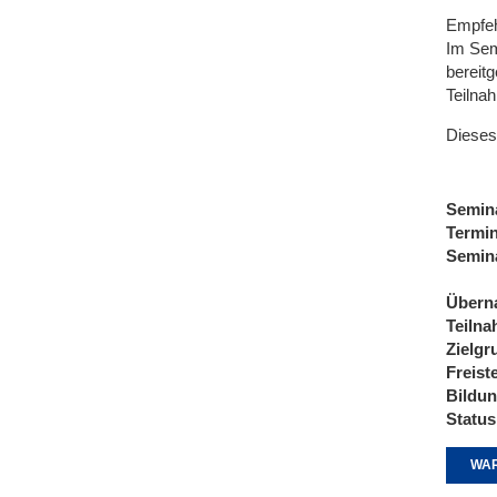
Empfeh
Im Sem
bereitg
Teilna
Dieses
Semin
Termi
Semin
Übern
Teiln
Zielgr
Freist
Bildu
Status
WAR