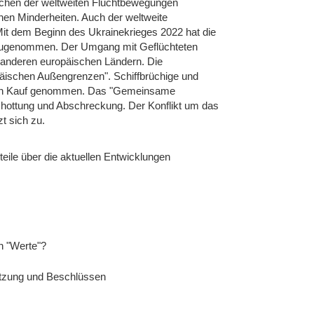
sachen der weltweiten Fluchtbewegungen
schen Minderheiten. Auch der weltweite
Mit dem Beginn des Ukrainekrieges 2022 hat die
 zugenommen. Der Umgang mit Geflüchteten
n anderen europäischen Ländern. Die
päischen Außengrenzen". Schiffbrüchige und
nd in Kauf genommen. Das "Gemeinsame
chottung und Abschreckung. Der Konflikt um das
t sich zu.
eile über die aktuellen Entwicklungen
n "Werte"?
Satzung und Beschlüssen