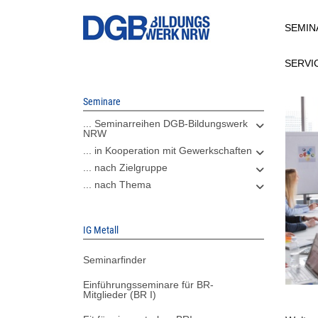
Direkt
SEMIN
zum
Inhalt
SERVI
Seminare
... Seminarreihen DGB-Bildungswerk
NRW
... in Kooperation mit Gewerkschaften
... nach Zielgruppe
... nach Thema
IG Metall
Seminarfinder
Einführungsseminare für BR-
Mitglieder (BR I)