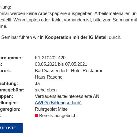
lung:
inar werden keine Arbeitspapiere ausgegeben. Arbeitsmaterialien u
estellt. Wenn Laptop oder Tablet vorhanden ist, bitte zum Seminar mit
hme.
 Seminar führen wir
in
Kooperation mit der IG Metall
durch.
arnummer
K1-210402-420
n
03.05.2021 bis 07.05.2021
arort
Bad Sassendorf - Hotel Restaurant
Haus Rasche
achtung
Ja
ahmegebühr
siehe oben
uppen
Vertrauensleute/Interessierte AN
ellungen
AWbG (Bildungsurlaub)
ngsregion
Ruhrgebiet Mitte
Bereits ausgebucht
TELISTE