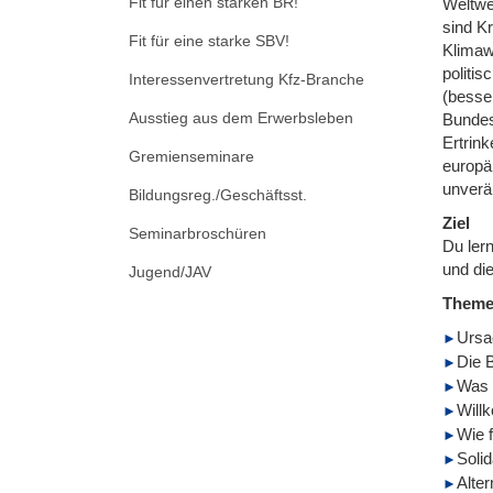
Fit für einen starken BR!
Weltwe
sind Kr
Fit für eine starke SBV!
Klimaw
politi
Interessenvertretung Kfz-Branche
(besse
Ausstieg aus dem Erwerbsleben
Bundes
Ertrin
Gremienseminare
europä
unveräu
Bildungsreg./Geschäftsst.
Ziel
Seminarbroschüren
Du ler
und di
Jugend/JAV
Them
Ursa
Die 
Was 
Will
Wie 
Soli
Alte