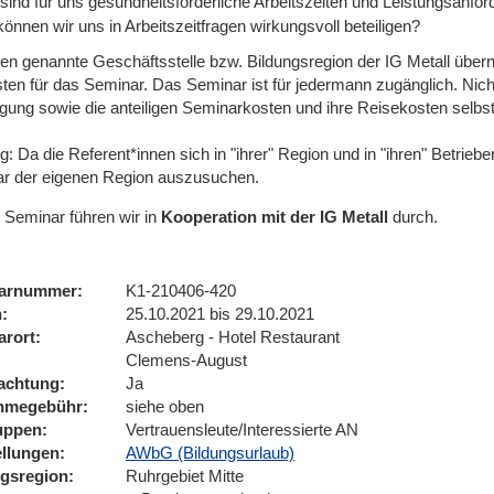
sind für uns gesundheitsförderliche Arbeitszeiten und Leistungsanfo
önnen wir uns in Arbeitszeitfragen wirkungsvoll beteiligen?
ten genannte Geschäftsstelle bzw. Bildungsregion der IG Metall über
ten für das Seminar. Das Seminar ist für jedermann zugänglich. Nicht
egung sowie die anteiligen Seminarkosten und ihre Reisekosten selbst
: Da die Referent*innen sich in "ihrer" Region und in "ihren" Betrie
r der eigenen Region auszusuchen.
 Seminar führen wir
in
Kooperation mit der IG Metall
durch.
arnummer
K1-210406-420
n
25.10.2021 bis 29.10.2021
arort
Ascheberg - Hotel Restaurant
Clemens-August
achtung
Ja
ahmegebühr
siehe oben
uppen
Vertrauensleute/Interessierte AN
ellungen
AWbG (Bildungsurlaub)
ngsregion
Ruhrgebiet Mitte