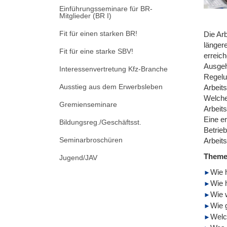
Einführungsseminare für BR-
Mitglieder (BR I)
Fit für einen starken BR!
Die Ar
längere
Fit für eine starke SBV!
erreic
Ausgehe
Interessenvertretung Kfz-Branche
Regelu
Ausstieg aus dem Erwerbsleben
Arbeit
Welche
Gremienseminare
Arbeit
Eine er
Bildungsreg./Geschäftsst.
Betrie
Seminarbroschüren
Arbeit
Them
Jugend/JAV
Wie h
Wie 
Wie w
Wie g
Welc