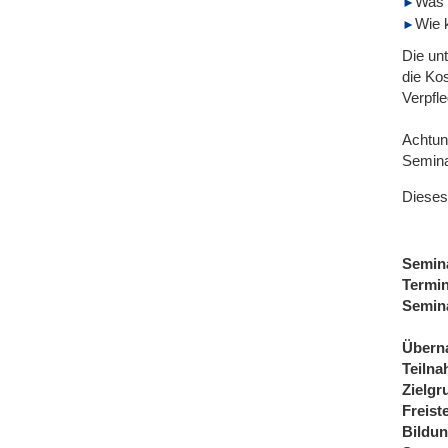
Was 
Wie k
Die un
die Kos
Verpfl
Achtung
Semina
Dieses
Semin
Termi
Semin
Übern
Teiln
Zielgr
Freist
Bildu