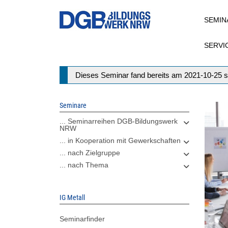
Direkt
SEMIN
zum
Inhalt
SERVI
Statusmeldung
Dieses Seminar fand bereits am 2021-10-25 s
Seminare
... Seminarreihen DGB-Bildungswerk
NRW
... in Kooperation mit Gewerkschaften
... nach Zielgruppe
... nach Thema
IG Metall
Seminarfinder