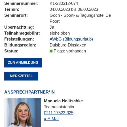
Seminarnummer
K1-230312-074
Termin
04.09.2023 bis 08.09.2023
Seminarort
Goch - Sport- & Tagungshotel De
Poort
Übernachtung
Ja
Teilnahmegebühr
siehe oben
Freistellungen
AWbG (Bildungsurlaub)
Bildungsregion
Duisburg-Dinslaken
Status
Plätze vorhanden
ZUR ANMELDUNG
MERKZETTEL
ANSPRECHPARTNER*IN
Manuela Holitschke
Teamassistentin
0211 17523-325
» E-Mail