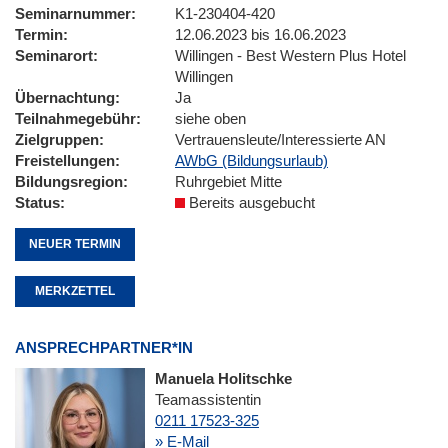
Seminarnummer
K1-230404-420
Termin
12.06.2023 bis 16.06.2023
Seminarort
Willingen - Best Western Plus Hotel
Willingen
Übernachtung
Ja
Teilnahmegebühr
siehe oben
Zielgruppen
Vertrauensleute/Interessierte AN
Freistellungen
AWbG (Bildungsurlaub)
Bildungsregion
Ruhrgebiet Mitte
Status
Bereits ausgebucht
NEUER TERMIN
MERKZETTEL
ANSPRECHPARTNER*IN
Manuela Holitschke
Teamassistentin
0211 17523-325
» E-Mail