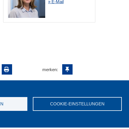
» E-Mail
merken:
EN
COOKIE-EINSTELLUNGEN
ungswerk NRW e.V. © 2026
7523-0
|
E-Mail