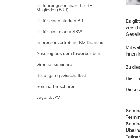
Einführungsseminare für BR-
Mitglieder (BR I)
Fit für einen starken BR!
Es gib
versch
Fit für eine starke SBV!
Gesell
Interessenvertretung Kfz-Branche
Mit we
Ausstieg aus dem Erwerbsleben
ihnen 
Gremienseminare
Zu die
Bildungsreg./Geschäftsst.
Hier fi
Seminarbroschüren
Dieses
Jugend/JAV
Semin
Termi
Semin
Übern
Teiln