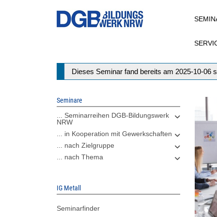
Direkt
SEMIN
zum
Inhalt
SERVI
Statusmeldung
Dieses Seminar fand bereits am 2025-10-06 s
Seminare
... Seminarreihen DGB-Bildungswerk
NRW
... in Kooperation mit Gewerkschaften
... nach Zielgruppe
... nach Thema
IG Metall
Seminarfinder