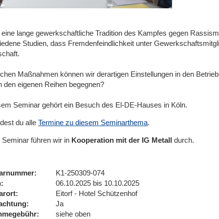
t eine lange gewerkschaftliche Tradition des Kampfes gegen Rassismu
iedene Studien, dass Fremdenfeindlichkeit unter Gewerkschaftsmitglie
schaft.
lchen Maßnahmen können wir derartigen Einstellungen in den Betrie
in den eigenen Reihen begegnen?
sem Seminar gehört ein Besuch des El-DE-Hauses in Köln.
ndest du alle
Termine zu diesem Seminarthema
.
 Seminar führen wir
in
Kooperation mit der IG Metall
durch.
arnummer
K1-250309-074
n
06.10.2025 bis 10.10.2025
arort
Eitorf - Hotel Schützenhof
achtung
Ja
ahmegebühr
siehe oben