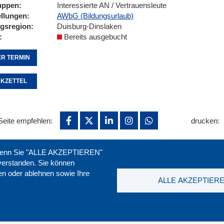
uppen
Interessierte AN / Vertrauensleute
ellungen
AWbG (Bildungsurlaub)
ngsregion
Duisburg-Dinslaken
Bereits ausgebucht
R TERMIN
KZETTEL
Seite empfehlen:
drucken:
. Wenn Sie "ALLE AKZEPTIEREN"
nverstanden. Sie können
ren oder ablehnen sowie Ihre
ALLE AKZEPTIER
t
|
Downloads
|
Newsletter
|
Jobs
|
FAQ
DGB-Bild
ssum
|
Datenschutz
|
AGB
|
Widerruf
T. 0211 1