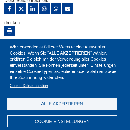
Diese Seite empfehlen:
drucken:
merken:
Wir verwenden auf dieser Website eine Auswahl an
Cookies. Wenn Sie "ALLE AKZEPTIEREN" wählen,
erklären Sie sich mit der Verwendung aller Cookies
einverstanden. Sie können jederzeit unter "Einstellungen"
einzelne Cookie-Typen akzeptieren oder ablehnen sowie
Ihre Zustimmung widerrufen.
Cookie-Dokumentation
ALLE AKZEPTIEREN
Kontakt
|
Downloads
|
Newsletter
|
Jobs
|
FAQ
Impressum
|
Datenschutz
|
AGB
|
Widerruf
COOKIE-EINSTELLUNGEN
DGB-Bildungswerk NRW e.V. © 2026