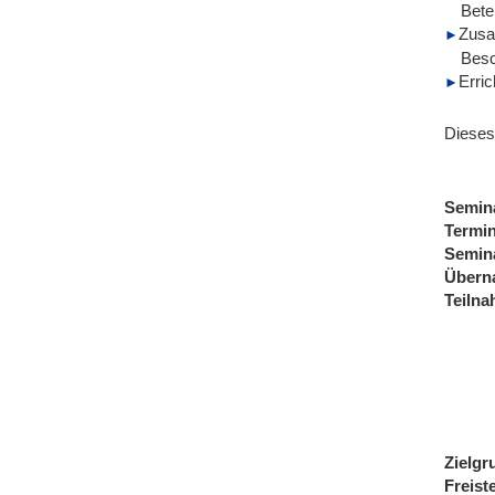
Bete
Zusa
Besc
Erri
Dieses
Semin
Termi
Semin
Übern
Teiln
Zielgr
Freist