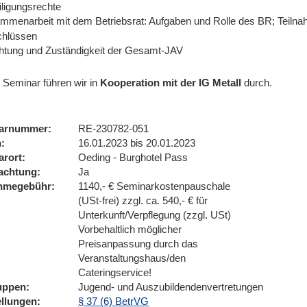
iligungsrechte
mmenarbeit mit dem Betriebsrat: Aufgaben und Rolle des BR; Teiln
hlüssen
chtung und Zuständigkeit der Gesamt-JAV
 Seminar führen wir
in
Kooperation mit der IG Metall
durch.
arnummer
RE-230782-051
n
16.01.2023 bis 20.01.2023
arort
Oeding - Burghotel Pass
achtung
Ja
ahmegebühr
1140,- € Seminarkostenpauschale
(USt-frei) zzgl. ca. 540,- € für
Unterkunft/Verpflegung (zzgl. USt)
Vorbehaltlich möglicher
Preisanpassung durch das
Veranstaltungshaus/den
Cateringservice!
uppen
Jugend- und Auszubildendenvertretungen
ellungen
§ 37 (6) BetrVG