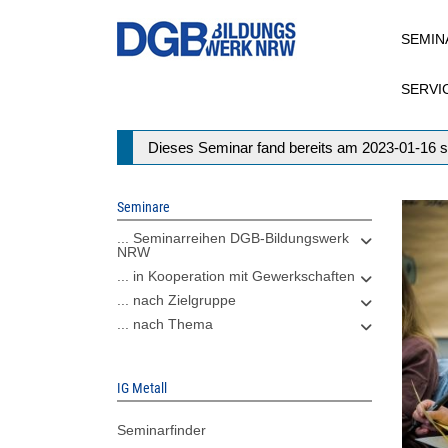
Direkt
SEMIN
zum
Inhalt
SERVI
Statusmeldung
Dieses Seminar fand bereits am 2023-01-16 s
Seminare
... Seminarreihen DGB-Bildungswerk
NRW
... in Kooperation mit Gewerkschaften
... nach Zielgruppe
... nach Thema
IG Metall
Seminarfinder