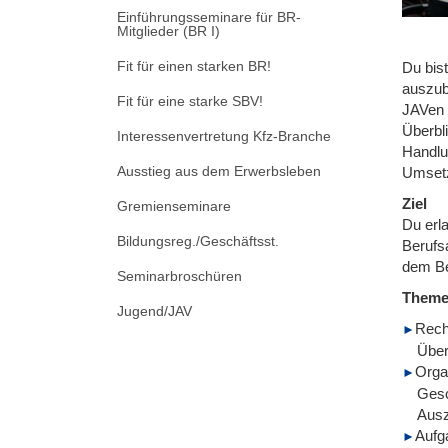
Einführungsseminare für BR-
Mitglieder (BR I)
Fit für einen starken BR!
Du bist
auszub
Fit für eine starke SBV!
JAVen 
Überbl
Interessenvertretung Kfz-Branche
Handlu
Ausstieg aus dem Erwerbsleben
Umsetz
Ziel
Gremienseminare
Du erl
Bildungsreg./Geschäftsst.
Berufs
dem Be
Seminarbroschüren
Them
Jugend/JAV
Rech
Übe
Orga
Gesc
Aus
Aufg