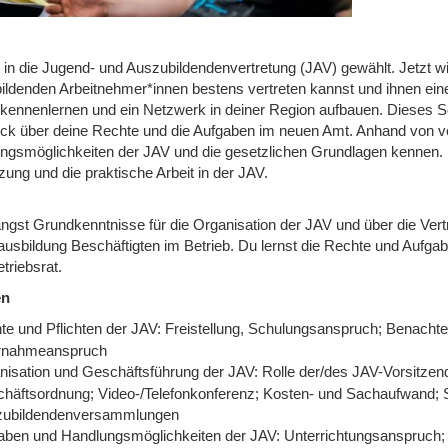
 in die Jugend- und Auszubildendenvertretung (JAV) gewählt. Jetzt wi
ildenden Arbeitnehmer*innen bestens vertreten kannst und ihnen eine
kennenlernen und ein Netzwerk in deiner Region aufbauen. Dieses Semi
ick über deine Rechte und die Aufgaben im neuen Amt. Anhand von ve
ngsmöglichkeiten der JAV und die gesetzlichen Grundlagen kennen. Du 
ung und die praktische Arbeit in der JAV.
angst Grundkenntnisse für die Organisation der JAV und über die Ver
ausbildung Beschäftigten im Betrieb. Du lernst die Rechte und Aufg
triebsrat.
en
te und Pflichten der JAV: Freistellung, Schulungsanspruch; Benacht
rnahmeanspruch
nisation und Geschäftsführung der JAV: Rolle der/des JAV-Vorsitze
häftsordnung; Video-/Telefonkonferenz; Kosten- und Sachaufwand; 
zubildendenversammlungen
aben und Handlungsmöglichkeiten der JAV: Unterrichtungsanspruch; In