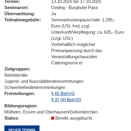
Termin
13.10.2025 bis 17.10.2025
Seminarort
Oeding - Burghotel Pass
Übernachtung
Ja
Teilnahmegebühr
Seminarkostenpauschale: 1.295,-
Euro (USt. frei) zzgl.
Unterkunft/Verpflegung: ca. 635,- Euro
(zzgl. USt.)
Vorbehaltlich möglicher
Preisanpassung durch das
Veranstaltungshaus/den
Cateringservice!
Zielgruppen
Betriebsräte
Jugend- und Auszubildendenvertretungen
Schwerbehindertenvertretungen
Freistellungen
§ 65 BetrVG
§ 37 (6) BetrVG
Bildungsregion
Mülheim, Essen und Oberhausen/Gelsenkirchen
Status
Bereits ausgebucht
NEUER TERMIN