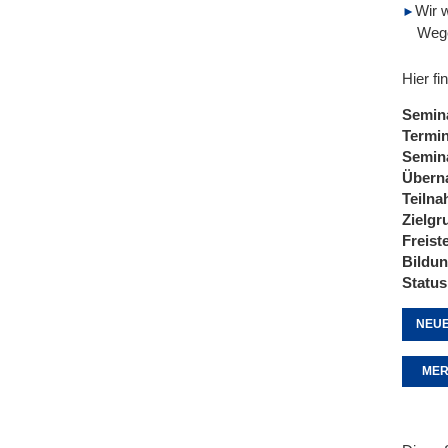
Wir 
Wege
Hier fi
Semin
Termi
Semin
Übern
Teiln
Zielgr
Freist
Bildu
Status
NEUE
MER