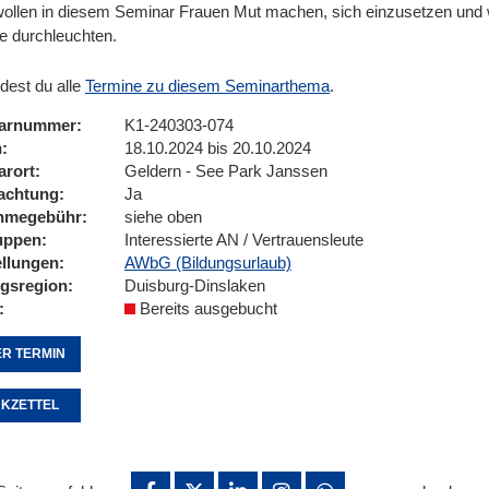
wollen in diesem Seminar Frauen Mut machen, sich einzusetzen und
 durchleuchten.
ndest du alle
Termine zu diesem Seminarthema
.
arnummer
K1-240303-074
n
18.10.2024 bis 20.10.2024
arort
Geldern - See Park Janssen
achtung
Ja
ahmegebühr
siehe oben
uppen
Interessierte AN / Vertrauensleute
ellungen
AWbG (Bildungsurlaub)
ngsregion
Duisburg-Dinslaken
Bereits ausgebucht
R TERMIN
KZETTEL