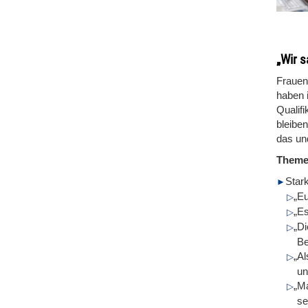
„Wir 
Frauen 
haben 
Qualif
bleiben
das un
Them
Star
„Eu
„Es
„Di
Be
„Al
un
„Ma
se