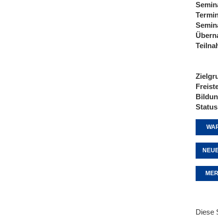
Semin
Termi
Semin
Übern
Teiln
Zielgr
Freist
Bildu
Status
WAR
NEUE
MER
Diese 