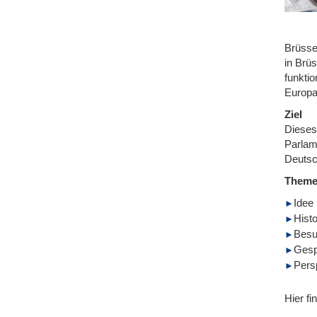
Brüsse
in Brü
funkti
Europa
Ziel
Dieses
Parlam
Deutsc
Them
Idee
Hist
Besu
Gesp
Pers
Hier fi