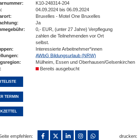
arnummer
K10-248314-204
n
04.09.2024 bis 06.09.2024
arort
Bruxelles - Motel One Bruxelles
achtung
Ja
ahmegebühr
0,- EUR, (unter 27 Jahre) Verpflegung
zahlen die Teilnehmenden vor Ort
selbst.
uppen
Interessierte Arbeitnehmer*innen
ellungen
AWbG Bildungsurlaub (NRW)
ngsregion
Mülheim, Essen und Oberhausen/Gelsenkirchen
Bereits ausgebucht
TELISTE
R TERMIN
KZETTEL
Seite empfehlen:
drucken: