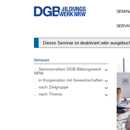
Direkt
SEMIN
zum
Inhalt
SERVI
Statusmeldung
Dieses Seminar ist deaktiviert oder ausgebuch
Seminare
... Seminarreihen DGB-Bildungswerk
NRW
... in Kooperation mit Gewerkschaften
... nach Zielgruppe
... nach Thema