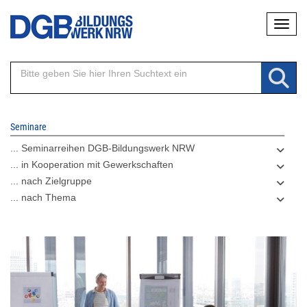
Direkt
Naviga
zum
Inhalt
Seminare
... Seminarreihen DGB-Bildungswerk NRW
... in Kooperation mit Gewerkschaften
... nach Zielgruppe
... nach Thema