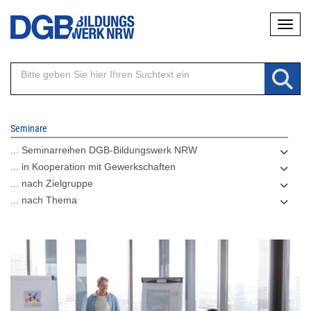
Direkt
Naviga
zum
Inhalt
Seminare
... Seminarreihen DGB-Bildungswerk NRW
... in Kooperation mit Gewerkschaften
... nach Zielgruppe
... nach Thema