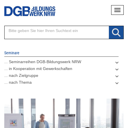
Direkt
Naviga
zum
Inhalt
Seminare
... Seminarreihen DGB-Bildungswerk NRW
... in Kooperation mit Gewerkschaften
... nach Zielgruppe
... nach Thema