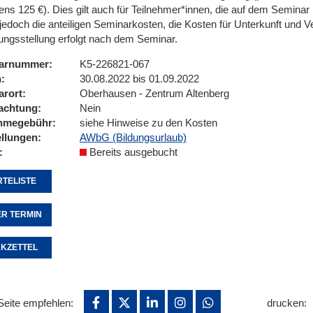
ens 125 €). Dies gilt auch für Teilnehmer*innen, die auf dem Seminar 
jedoch die anteiligen Seminarkosten, die Kosten für Unterkunft und V
ngsstellung erfolgt nach dem Seminar.
arnummer
K5-226821-067
n
30.08.2022 bis 01.09.2022
arort
Oberhausen - Zentrum Altenberg
achtung
Nein
ahmegebühr
siehe Hinweise zu den Kosten
ellungen
AWbG (Bildungsurlaub)
Bereits ausgebucht
TELISTE
R TERMIN
KZETTEL
Seite empfehlen:
drucken: