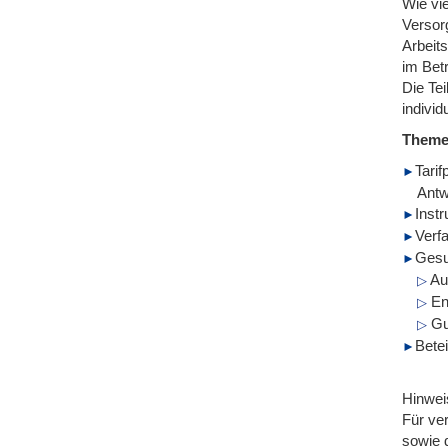
Wie vi
Versorg
Arbeit
im Betr
Die Te
individ
Them
Tarif
Antw
Inst
Verf
Gesu
Au
En
Gu
Bete
Hinwei
Für ve
sowie 