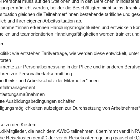
el Personal muss auf den Stationen und in den Bereichen mindestens
ung ermöglicht werden, bei der die Beschäftigten nicht selbst krank 
ssituation gleichen die Teilnehmer*innen bestehende tarifliche und g
ieb und ihrer eigenen Arbeitssituation ab.
ilnehmer*innen erkennen Handlungsmöglichkeiten und entwickeln konk
uellen und teamorientierten Handlungsfähigkeiten werden trainiert und 
en
politik: wie entstehen Tarifverträge, wie werden diese entwickelt, 
orten
rumente zur Personalbemessung in der Pflege und in anderen Beruf
ahren zur Personalbedarfsermittlung
ndheits- und Arbeitsschutz der Mitarbeiter*innen
sfallmanagement
tlastungsmaßnahmen
te Ausbildungsbedingungen schaffen
iligungsmöglichkeiten aufzeigen zur Durchsetzung von Arbeitnehmer
se zu den Kosten:
r.di-Mitglieder, die nach dem AWbG teilnehmen, übernimmt ver.di NR
die Reisekosten gemäß der ver.di-Reisekostenregelung (pauschal 0,2