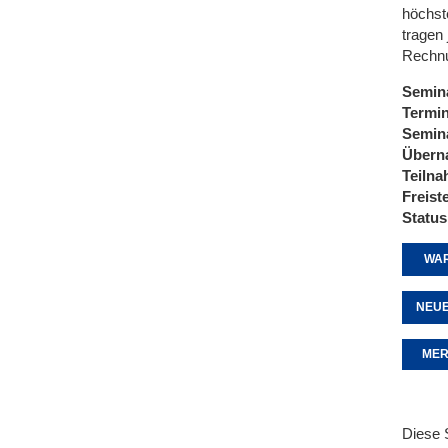
höchst
tragen 
Rechnu
Semin
Termi
Semin
Übern
Teiln
Freist
Status
WAR
NEUE
MER
Diese 