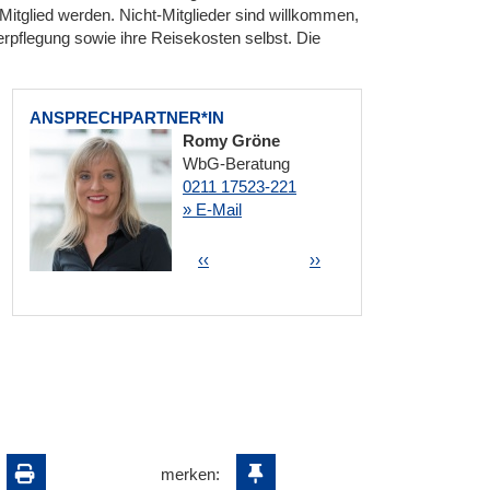
Mitglied werden. Nicht-Mitglieder sind willkommen,
erpflegung sowie ihre Reisekosten selbst. Die
ANSPRECHPARTNER*IN
Romy Gröne
WbG-Beratung
0211 17523-221
» E-Mail
Seitennummerierung
Vorherige Seite
Nächste Seite
‹‹
››
merken: