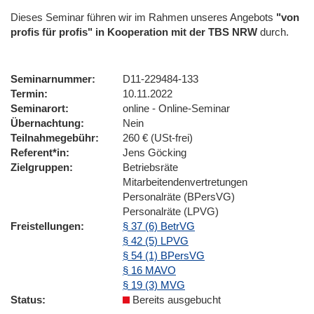
Dieses Seminar führen wir im Rahmen unseres Angebots
"von
profis für profis" in Kooperation mit der TBS NRW
durch.
Seminarnummer
D11-229484-133
Termin
10.11.2022
Seminarort
online - Online-Seminar
Übernachtung
Nein
Teilnahmegebühr
260 € (USt-frei)
Referent*in
Jens Göcking
Zielgruppen
Betriebsräte
Mitarbeitendenvertretungen
Personalräte (BPersVG)
Personalräte (LPVG)
Freistellungen
§ 37 (6) BetrVG
§ 42 (5) LPVG
§ 54 (1) BPersVG
§ 16 MAVO
§ 19 (3) MVG
Status
Bereits ausgebucht