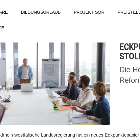
ARE
BILDUNGSURLAUB
PROJEKT SOR
FREISTE
CE
ECKP
STOL
Die He
Reform
rdrhein-westfälische Landesregierung hat ein neues Eckpunktepapier 