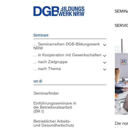
Direkt
SEMIN
zum
Inhalt
SERVI
Seminare
... Seminarreihen DGB-Bildungswerk
NRW
... in Kooperation mit Gewerkschaften
... nach Zielgruppe
... nach Thema
ver.di
Seminarfinder
Einführungsseminare in
die Betriebsratsarbeit
(BR I)
Betrieblicher Arbeits-
Die no
und Gesundheitschutz