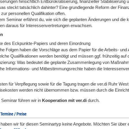
erungen hinsichtlich Entbürokratisierung, finanzieller Stabilisierung 
as steckt tatsächlich dahinter? Eine grundlegende Reform der Finanz
zur personellen Qualifikation offen.
sem Seminar erfährst du, wie sich die geplanten Änderungen und di
en daraus für Interessenvertretungen erwachsen.
en
lte des Eckpunkte-Papiers und deren Einordnung
he Folgen haben die Vorschläge aus dem Papier für die Arbeits- und 
che Qualifikationen werden benötigt und müssen ggf. frühzeitig au
nzierung: Was bedeutet die geplante Zusammenlegung von Maßnahmen
he Informations- und Mitbestimmungsrechte haben die Interessenve
sten für Verpflegung sowie für die Tagung tragen die ver.di Ruhr Wes
isekosten werden nicht übernommen bzw. müssen durch die Einricht
 Seminar führen wir in
Kooperation mit ver.di
durch.
 Termine / Preise
l haben wir für diesen Seminartyp keine Angebote. Möchten Sie über 