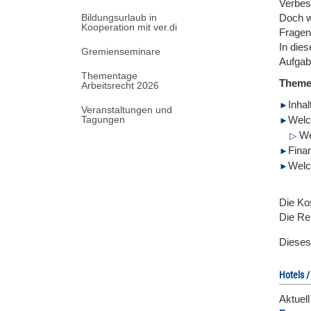
Verbess
Bildungsurlaub in
Doch w
Kooperation mit ver.di
Fragen 
In die
Gremienseminare
Aufgab
Thementage
Them
Arbeitsrecht 2026
Inha
Veranstaltungen und
Tagungen
Welc
Wel
Fina
Welc
Die Ko
Die Re
Dieses
Hotels /
Aktuel