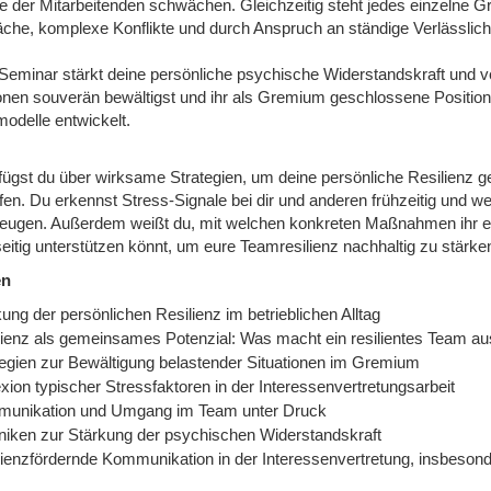
e der Mitarbeitenden schwächen. Gleichzeitig steht jedes einzelne 
che, komplexe Konflikte und durch Anspruch an ständige Verlässlich
Seminar stärkt deine persönliche psychische Widerstandskraft und ve
ionen souverän bewältigst und ihr als Gremium geschlossene Positio
modelle entwickelt.
ügst du über wirksame Strategien, um deine persönliche Resilienz gez
fen. Du erkennst Stress-Signale bei dir und anderen frühzeitig und 
eugen. Außerdem weißt du, mit welchen konkreten Maßnahmen ihr eu
eitig unterstützen könnt, um eure Teamresilienz nachhaltig zu stärke
en
ung der persönlichen Resilienz im betrieblichen Alltag
lienz als gemeinsames Potenzial: Was macht ein resilientes Team a
tegien zur Bewältigung belastender Situationen im Gremium
xion typischer Stressfaktoren in der Interessenvertretungsarbeit
unikation und Umgang im Team unter Druck
niken zur Stärkung der psychischen Widerstandskraft
lienzfördernde Kommunikation in der Interessenvertretung, insbesonde