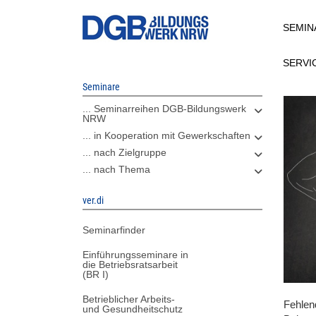
Direkt
SEMIN
zum
Inhalt
SERVI
Seminare
... Seminarreihen DGB-Bildungswerk
NRW
... in Kooperation mit Gewerkschaften
... nach Zielgruppe
... nach Thema
ver.di
Seminarfinder
Einführungsseminare in
die Betriebsratsarbeit
(BR I)
Betrieblicher Arbeits-
Fehlen
und Gesundheitschutz