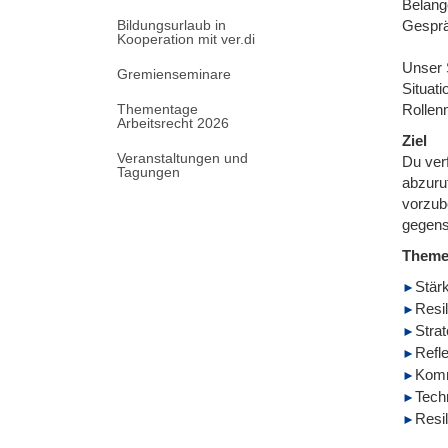
Belang
Bildungsurlaub in
Gesprä
Kooperation mit ver.di
Unser 
Gremienseminare
Situat
Thementage
Rollen
Arbeitsrecht 2026
Ziel
Veranstaltungen und
Du verf
Tagungen
abzuru
vorzub
gegens
Them
Stärk
Resi
Stra
Refle
Komm
Tech
Resi